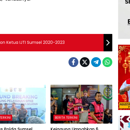
lon Ketua IJTI Sumsel 2020-2023
TERKINI
BERITA TERKINI
as Polda Sumsel
Kejagung Limpahkan 6