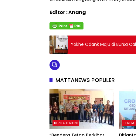
Editor : Anang
Yokhe Odank Maju di Bursa Ca
MATTANEWS POPULER
BERITA TERKINI
BERITA 
“Bendera Tetap Berkibar
Ditlant