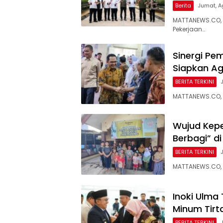
Berita
Jumat, A
MATTANEWS.CO, 
Pekerjaan…
Sinergi Pe
Siapkan Age
BERITA TERKINI
MATTANEWS.CO, 
Wujud Kepe
Berbagi” d
BERITA TERKINI
MATTANEWS.CO, 
Inoki Ulma 
Minum Tirt
BERITA TERKINI