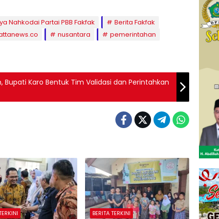
a Nahkodai Partai PBB Fakfak
Berita Fakfak
attanews.co
nusantara
pemerintahan
, Bupati Karo Bentuk Tim Validasi dan Perintahkan
TERKINI
BERITA TERKINI