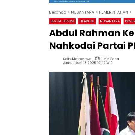
Beranda
NUSANTARA
PEMERINTAHAN
BERITA TERKINI
HEADLINE
NUSANTARA
PEME
Abdul Rahman Ke
Nahkodai Partai P
Selfy Mattanews
1 Min Baca
Jumat, Juni 13 2025 10:42 WIB