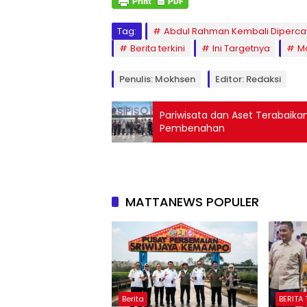
Tag:
Abdul Rahman Kembali Dipercay
Berita terkini
Ini Targetnya
M
Penulis: Mokhsen
Editor: Redaksi
Pariwisata dan Aset Terabaikan
Pembenahan
MATTANEWS POPULER
Berita
BERITA 