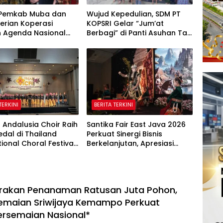
i Pemkab Muba dan
Wujud Kepedulian, SDM PT
erian Koperasi
KOPSRI Gelar “Jum’at
n Agenda Nasional
Berbagi” di Panti Asuhan Tali
si Kelapa Sawit
Kasih Palembang
TERKINI
BERITA TERKINI
 Andalusia Choir Raih
Santika Fair East Java 2026
dal di Thailand
Perkuat Sinergi Bisnis
tional Choral Festival
Berkelanjutan, Apresiasi
Harumkan Nama
Mitra Korporasi Lewat
sia
Corporate Award
rakan Penanaman Ratusan Juta Pohon,
emaian Sriwijaya Kemampo Perkuat
ersemaian Nasional*