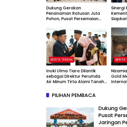
Dukung Gerakan
Sinerg
Penanaman Ratusan Juta
Kement
Pohon, Pusat Persemaian
Siapka
Sriwijaya Kemampo Perkuat
Hilirisa
Jaringan Persemaian
Nasional*
BERITA TERKINI
BERITA 
Inoki Ulma Tiara Dilantik
Nizamia
sebagai Direktur Perumda
Gold Me
Air Minum Tirta Alami Tanah
Interna
Datar Periode 2026–2031
2026, 
Indone
PILIHAN PEMBACA
Dukung Ge
Pusat Pers
Jaringan P