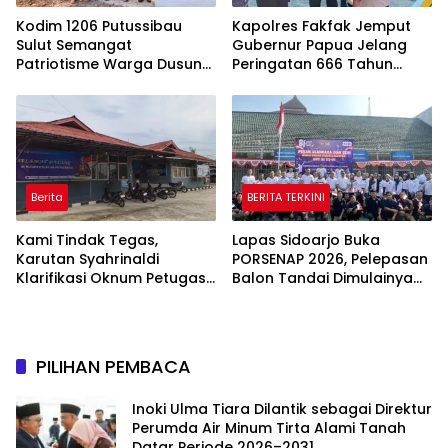
Kodim 1206 Putussibau
Kapolres Fakfak Jemput
Sulut Semangat
Gubernur Papua Jelang
Patriotisme Warga Dusun
Peringatan 666 Tahun
Sebintang Lewat Lautan
Islam Masuk Tanah Papua
Bendera Merah Putih
Berita
BERITA TERKINI
Kami Tindak Tegas,
Lapas Sidoarjo Buka
Karutan Syahrinaldi
PORSENAP 2026, Pelepasan
Klarifikasi Oknum Petugas
Balon Tandai Dimulainya
Rutan Putussibau Terseret
Pekan Olahraga dan Seni
Komentar Pedas Kasus
Warga Binaan
Pasien BPJS
PILIHAN PEMBACA
Inoki Ulma Tiara Dilantik sebagai Direktur
Perumda Air Minum Tirta Alami Tanah
Datar Periode 2026–2031