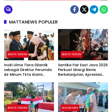
MATTANEWS POPULER
BERITA TERKINI
BERITA TERKINI
Inoki Ulma Tiara Dilantik
Santika Fair East Java 2026
sebagai Direktur Perumda
Perkuat Sinergi Bisnis
Air Minum Tirta Alami
Berkelanjutan, Apresiasi
Tanah Datar Periode
Mitra Korporasi Lewat
2026–2031
Corporate Award
BERITA TERKINI
NUSANTARA