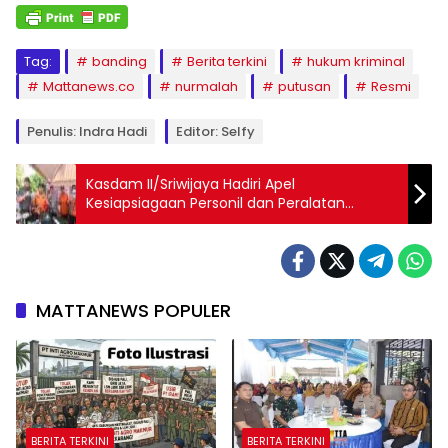
Tag:
banding
Berita terkini
hukum kriminal
Mattanews.co
nurmalah
putusan
Resmi
Penulis: Indra Hadi
Editor: Selfy
Kasdam II/Sriwijaya Hadiri Apel
Kesiapsiagaan Personil dan Peralatan
Penanggulangan Karhutla Sumsel Tahun
2022
MATTANEWS POPULER
BERITA TERKINI
BERITA TERKINI