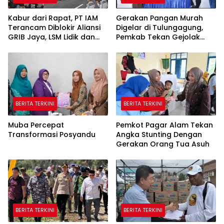
Kabur dari Rapat, PT IAM
Gerakan Pangan Murah
Terancam Diblokir Aliansi
Digelar di Tulungagung,
GRIB Jaya, LSM Lidik dan
Pemkab Tekan Gejolak
Warga PALI
Harga dan Jaga Daya Beli
Warga
BERITA TERKINI
BERITA TERKINI
Muba Percepat
Pemkot Pagar Alam Tekan
Transformasi Posyandu
Angka Stunting Dengan
Gerakan Orang Tua Asuh
BERITA TERKINI
BERITA TERKINI