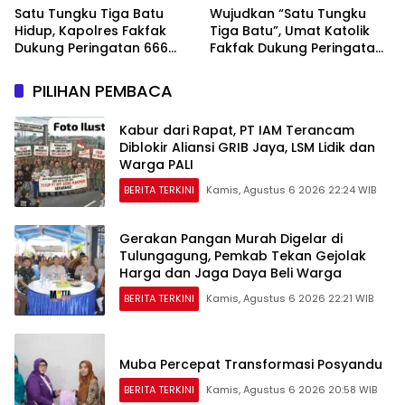
Satu Tungku Tiga Batu
Wujudkan “Satu Tungku
Hidup, Kapolres Fakfak
Tiga Batu”, Umat Katolik
Dukung Peringatan 666
Fakfak Dukung Peringatan
Tahun Islam di Tanah
666 Tahun Islam Masuk
Papua
Papua
PILIHAN PEMBACA
Kabur dari Rapat, PT IAM Terancam
Diblokir Aliansi GRIB Jaya, LSM Lidik dan
Warga PALI
BERITA TERKINI
Kamis, Agustus 6 2026 22:24 WIB
Gerakan Pangan Murah Digelar di
Tulungagung, Pemkab Tekan Gejolak
Harga dan Jaga Daya Beli Warga
BERITA TERKINI
Kamis, Agustus 6 2026 22:21 WIB
Muba Percepat Transformasi Posyandu
BERITA TERKINI
Kamis, Agustus 6 2026 20:58 WIB