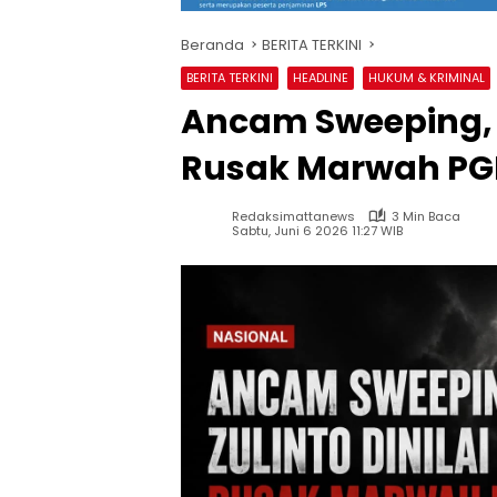
Beranda
BERITA TERKINI
BERITA TERKINI
HEADLINE
HUKUM & KRIMINAL
Ancam Sweeping, B
Rusak Marwah PG
Redaksimattanews
3 Min Baca
Sabtu, Juni 6 2026 11:27 WIB