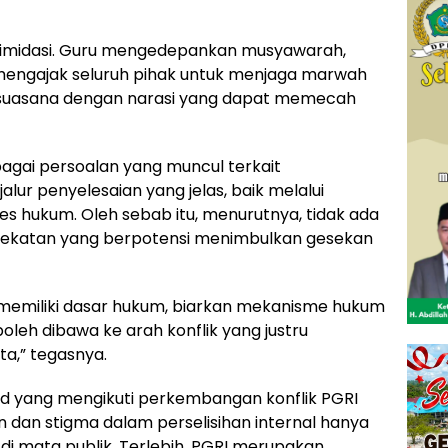
ntimidasi. Guru mengedepankan musyawarah,
 mengajak seluruh pihak untuk menjaga marwah
 suasana dengan narasi yang dapat memecah
agai persoalan yang muncul terkait
jalur penyelesaian yang jelas, baik melalui
s hukum. Oleh sebab itu, menurutnya, tidak ada
ekatan yang berpotensi menimbulkan gesekan
memiliki dasar hukum, biarkan mekanisme hukum
boleh dibawa ke arah konflik yang justru
a,” tegasnya.
Pd yang mengikuti perkembangan konflik PGRI
 dan stigma dalam perselisihan internal hanya
di mata publik. Terlebih, PGRI merupakan