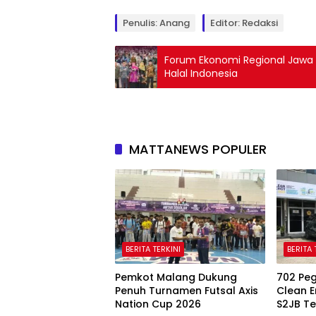
Penulis: Anang
Editor: Redaksi
Forum Ekonomi Regional Jawa 2
Halal Indonesia
MATTANEWS POPULER
BERITA TERKINI
BERITA 
Pemkot Malang Dukung
702 Peg
Penuh Turnamen Futsal Axis
Clean E
Nation Cup 2026
S2JB Te