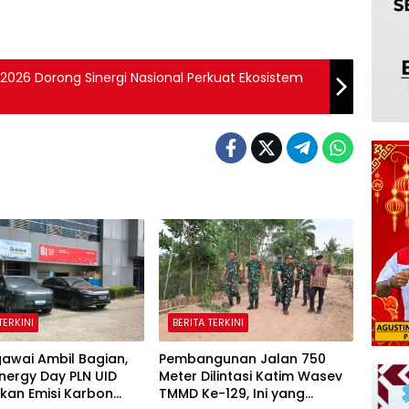
026 Dorong Sinergi Nasional Perkuat Ekosistem
TERKINI
BERITA TERKINI
awai Ambil Bagian,
Pembangunan Jalan 750
nergy Day PLN UID
Meter Dilintasi Katim Wasev
kan Emisi Karbon
TMMD Ke-129, Ini yang