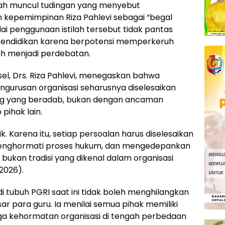
lah muncul tudingan yang menyebut
 kepemimpinan Riza Pahlevi sebagai “begal
lai penggunaan istilah tersebut tidak pantas
 pendidikan karena berpotensi memperkeruh
sih menjadi perdebatan.
sel, Drs. Riza Pahlevi, menegaskan bahwa
gurusan organisasi seharusnya diselesaikan
og yang beradab, bukan dengan ancaman
pihak lain.
k. Karena itu, setiap persoalan harus diselesaikan
menghormati proses hukum, dan mengedepankan
bukan tradisi yang dikenal dalam organisasi
/2026).
di tubuh PGRI saat ini tidak boleh menghilangkan
sar para guru. Ia menilai semua pihak memiliki
a kehormatan organisasi di tengah perbedaan