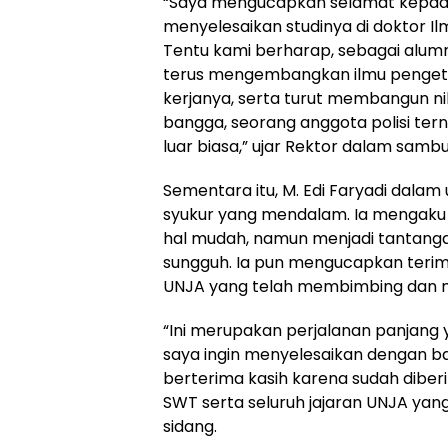
“Saya mengucapkan selamat kepada d
menyelesaikan studinya di doktor Il
Tentu kami berharap, sebagai alumn
terus mengembangkan ilmu pengeta
kerjanya, serta turut membangun ni
bangga, seorang anggota polisi ter
luar biasa,” ujar Rektor dalam samb
Sementara itu, M. Edi Faryadi dal
syukur yang mendalam. Ia mengaku 
hal mudah, namun menjadi tantanga
sungguh. Ia pun mengucapkan terima
UNJA yang telah membimbing dan m
“Ini merupakan perjalanan panjang 
saya ingin menyelesaikan dengan baik
berterima kasih karena sudah dibe
SWT serta seluruh jajaran UNJA yang
sidang.