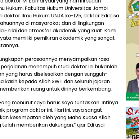
oktor M. Edi Faryadi yang hari ini sudah
mu Hukum, Fakultas Hukum Universitas Jambi.
i doktor Ilmu Hukum UNJA ke-125, doktor Edi bisa
huannya di masyarakat dan di lingkungan
lai-nilai dan atmosfer akademik yang kuat. Kami
nyata memiliki pemikiran akademik yang sangat
utannya.
am ungkapan perasaannya menyampaikan rasa
perjalanan menempuh studi doktor ini bukanlah
n yang harus diselesaikan dengan sungguh-
 kasih kepada Allah SWT dan seluruh jajaran
emberikan ruang untuk dirinya berkembang.
yang menurut saya harus saya tuntaskan. Intinya
 program doktor ini. Hari ini, saya sangat
rikan kesempatan oleh yang Maha Kuasa Allah
 telah memberikan dukungan,” ujar Edi usai