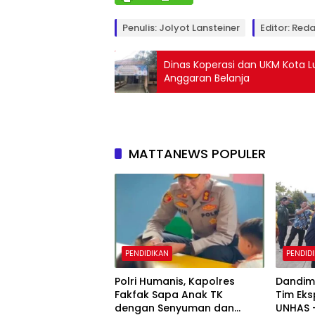
Penulis: Jolyot Lansteiner
Editor: Reda
Dinas Koperasi dan UKM Kota 
Anggaran Belanja
MATTANEWS POPULER
PENDIDIKAN
PENDID
Polri Humanis, Kapolres
Dandim
Fakfak Sapa Anak TK
Tim Eks
dengan Senyuman dan
UNHAS –