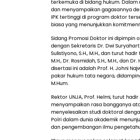
terkemuka di bidang hukum. Dalam u
dan menyampaikan gagasannya denga
IPK tertinggi di program doktor ters
biasa yang menunjukkan komitmenn
Sidang Promosi Doktor ini dipimpin ole
dengan Sekretaris Dr. Dwi Suryahartat
Sulistiyono, S.H., M.H., dan turut hadir
M.H., Dr. Rosmidah, S.H., M.H., dan Dr.
disertasi ini adalah Prof. H. Johni Naj
pakar hukum tata negara, didampingi 
M.Hum.
Rektor UNJA, Prof. Helmi, turut had
menyampaikan rasa bangganya atas 
menyelesaikan studi doktoral denga
Polri dalam dunia akademik menunju
dan pengembangan ilmu pengetahu