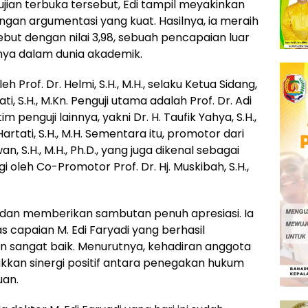
jian terbuka tersebut, Edi tampil meyakinkan
n argumentasi yang kuat. Hasilnya, ia meraih
ebut dengan nilai 3,98, sebuah pencapaian luar
ya dalam dunia akademik.
h Prof. Dr. Helmi, S.H., M.H., selaku Ketua Sidang,
i, S.H., M.Kn. Penguji utama adalah Prof. Dr. Adi
 tim penguji lainnya, yakni Dr. H. Taufik Yahya, S.H.,
 Hartati, S.H., M.H. Sementara itu, promotor dari
wan, S.H., M.H., Ph.D., yang juga dikenal sebagai
oleh Co-Promotor Prof. Dr. Hj. Muskibah, S.H.,
ir dan memberikan sambutan penuh apresiasi. Ia
capaian M. Edi Faryadi yang berhasil
n sangat baik. Menurutnya, kehadiran anggota
kkan sinergi positif antara penegakan hukum
an.