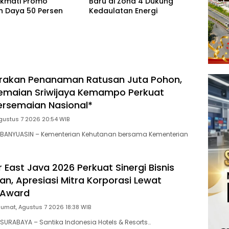
ikmati Promo
Baru di Zona 4 Dukung
 Daya 50 Persen
Kedaulatan Energi
rakan Penanaman Ratusan Juta Pohon,
emaian Sriwijaya Kemampo Perkuat
ersemaian Nasional*
gustus 7 2026 20:54 WIB
BANYUASIN – Kementerian Kehutanan bersama Kementerian
r East Java 2026 Perkuat Sinergi Bisnis
an, Apresiasi Mitra Korporasi Lewat
 Award
Jumat, Agustus 7 2026 18:38 WIB
URABAYA – Santika Indonesia Hotels & Resorts…