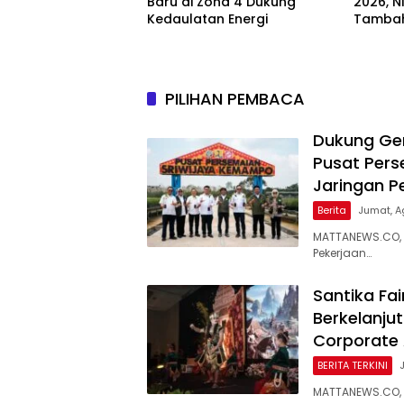
Baru di Zona 4 Dukung
2026, N
Kedaulatan Energi
Tambah
PILIHAN PEMBACA
Dukung Ge
Pusat Pers
Jaringan P
Berita
Jumat, A
MATTANEWS.CO, 
Pekerjaan…
Santika Fai
Berkelanjut
Corporate
BERITA TERKINI
MATTANEWS.CO, S