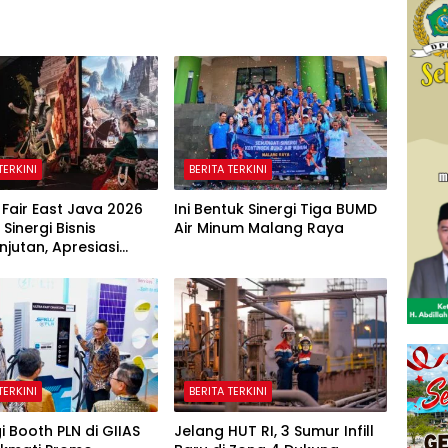
TERKINI
BERITA TERKINI
 Fair East Java 2026
Ini Bentuk Sinergi Tiga BUMD
Sinergi Bisnis
Air Minum Malang Raya
njutan, Apresiasi
orporasi Lewat
ate Award
TERKINI
BERITA TERKINI
i Booth PLN di GIIAS
Jelang HUT RI, 3 Sumur Infill