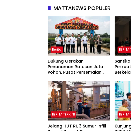
MATTANEWS POPULER
Berita
BERITA 
Dukung Gerakan
Santika
Penanaman Ratusan Juta
Perkuat 
Pohon, Pusat Persemaian
Berkela
Sriwijaya Kemampo Perkuat
Mitra K
Jaringan Persemaian
Corpor
Nasional*
BERITA TERKINI
BERITA 
Jelang HUT RI, 3 Sumur Infill
Kunjung