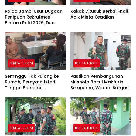
Polda Jambi Usut Dugaan
Kakak Ditusuk Berkali-Kali,
Penipuan Rekrutmen
Adik Minta Keadilan
Bintara Polri 2026, Dua
Personel Diamankan
BERITA TERKINI
BERITA TERKINI
Seminggu Tak Pulang ke
Pastikan Pembangunan
Rumah, Ternyata Isteri
Mushola Baitul Makfurin
Tinggal Bersama
Sempurna, Wadan Satgas
Selingkuhan
TMMD Cek Langsung ke
Lokasi
BERITA TERKINI
BERITA TERKINI