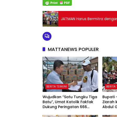
JATMAN Harus Bermitra deng
MATTANEWS POPULER
BERITA TERKINI
BERITA 
Wujudkan “Satu Tungku Tiga
Bupati
Batu”, Umat Katolik Fakfak
Ziarah
Dukung Peringatan 666
Abdul 
Tahun Islam Masuk Papua
Fakfak
Peringa