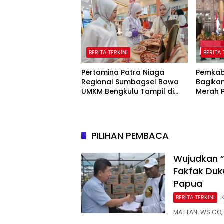
Masuk 
BERITA TERKINI
BERITA 
Pertamina Patra Niaga
Pemkab
Regional Sumbagsel Bawa
Bagikan
UMKM Bengkulu Tampil di
Merah Pu
Indonesia Fashion Week
Nasiona
2026
Setiap
PILIHAN PEMBACA
Wujudkan “
Fakfak Duk
Papua
BERITA TERKINI
MATTANEWS.CO, 