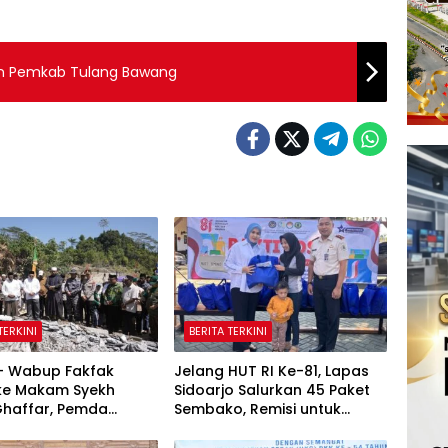
an Pemkab Tulang Bawang
TERKINI
BERITA TERKINI
 – Wabup Fakfak
Jelang HUT RI Ke-81, Lapas
 ke Makam Syekh
Sidoarjo Salurkan 45 Paket
Ghaffar, Pemda
Sembako, Remisi untuk
 Matangkan
Ratusan Napi dan 12 Bebas
tan 666 Tahun Islam