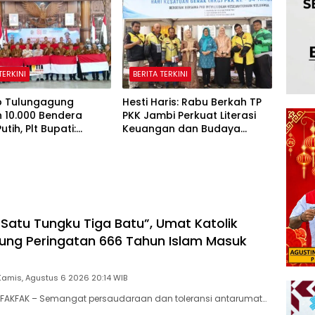
Tanah Papua
TERKINI
BERITA TERKINI
 Tulungagung
Hesti Haris: Rabu Berkah TP
 10.000 Bendera
PKK Jambi Perkuat Literasi
tih, Plt Bupati:
Keuangan dan Budaya
lisme Harus Hidup di
Kelola Sampah dari Rumah
 Rumah
Satu Tungku Tiga Batu”, Umat Katolik
ung Peringatan 666 Tahun Islam Masuk
Kamis, Agustus 6 2026 20:14 WIB
FAKFAK – Semangat persaudaraan dan toleransi antarumat…