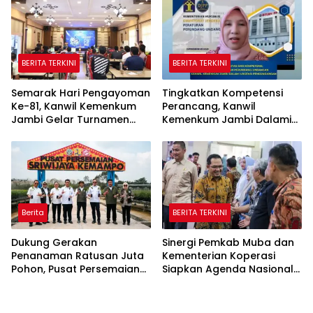
BERITA TERKINI
BERITA TERKINI
Semarak Hari Pengayoman
Tingkatkan Kompetensi
Ke-81, Kanwil Kemenkum
Perancang, Kanwil
Jambi Gelar Turnamen
Kemenkum Jambi Dalami
Domino, Catur, dan E-Sport
Urgensi Pengundangan
Peraturan Perundang-
undangan
Berita
BERITA TERKINI
Dukung Gerakan
Sinergi Pemkab Muba dan
Penanaman Ratusan Juta
Kementerian Koperasi
Pohon, Pusat Persemaian
Siapkan Agenda Nasional
Sriwijaya Kemampo
Hilirisasi Kelapa Sawit
Perkuat Jaringan
Persemaian Nasional*