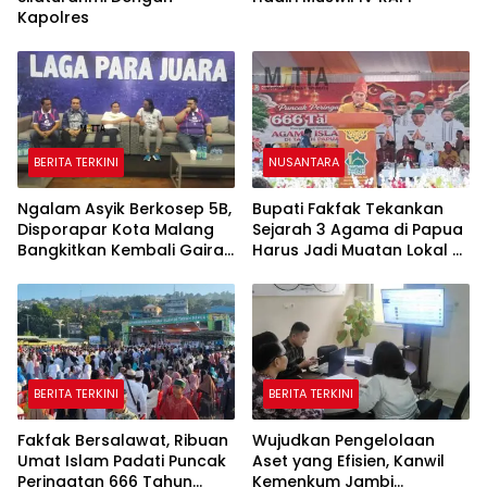
Kapolres
BERITA TERKINI
NUSANTARA
Ngalam Asyik Berkosep 5B,
Bupati Fakfak Tekankan
Disporapar Kota Malang
Sejarah 3 Agama di Papua
Bangkitkan Kembali Gairah
Harus Jadi Muatan Lokal di
Tinju Profesional
Sekolah
BERITA TERKINI
BERITA TERKINI
Fakfak Bersalawat, Ribuan
Wujudkan Pengelolaan
Umat Islam Padati Puncak
Aset yang Efisien, Kanwil
Peringatan 666 Tahun
Kemenkum Jambi