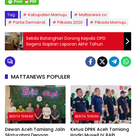
Tag:
Kabupaten Mamuju
Mattanews.co
Partai Demokrat
Pilkada 2020
Pilkada Mamuju
Sekda Batanghari Dorong Kepala OPD
Segera Siapkan Laporan Akhir Tahun
MATTANEWS POPULER
BERITA TERKINI
BERITA TERKINI
Dewan Aceh Tamiang Jalin
Ketua DPRK Aceh Tamiang
Silaturahmi Dengan
Hadiri Muswil IV RAPI