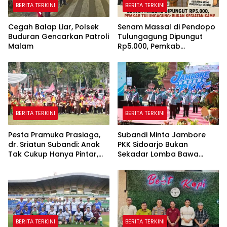
BERITA TERKINI
BERITA TERKINI
Cegah Balap Liar, Polsek
Senam Massal di Pendopo
Buduran Gencarkan Patroli
Tulungagung Dipungut
Malam
Rp5.000, Pemkab
Tegaskan Bukan Kegiatan
Pemerintah
BERITA TERKINI
BERITA TERKINI
Pesta Pramuka Prasiaga,
Subandi Minta Jambore
dr. Sriatun Subandi: Anak
PKK Sidoarjo Bukan
Tak Cukup Hanya Pintar,
Sekadar Lomba Bawa
Karakter Baik Harus
Pulang Piala tapi Juga Ilmu
Dibentuk Sejak Dini
untuk Warga
BERITA TERKINI
BERITA TERKINI