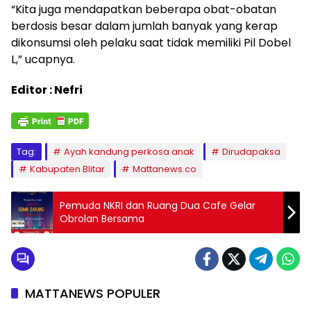
“Kita juga mendapatkan beberapa obat-obatan
berdosis besar dalam jumlah banyak yang kerap
dikonsumsi oleh pelaku saat tidak memiliki Pil Dobel
L,” ucapnya.
Editor : Nefri
Tag:
Ayah kandung perkosa anak
Dirudapaksa
Kabupaten Blitar
Mattanews.co
Pemuda NKRI dan Ruang Dua Cafe Gelar
Obrolan Bersama
MATTANEWS POPULER