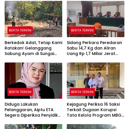
BERITA TERKINI
BERITA TERKINI
Berkedok Adat, Tetap Kami
Sidang Perkara Peredaran
Ratakan! Gelanggang
Sabu 14,7 Kg dan Aliran
Sabung Ayam di Sungai
Uang Rp 1,7 Miliar Jerat
Mali Dibakar Polsek Silat
Terdakwa Angga Prasetyo
Hilir
BERITA TERKINI
BERITA TERKINI
Diduga Lakukan
Kejagung Periksa 16 Saksi
Pelanggaran, ‎Aiptu ETA
Terkait Dugaan Korupsi
Segera Diperiksa Penyidik
Tata Kelola Program MBG
Propam
di BGN