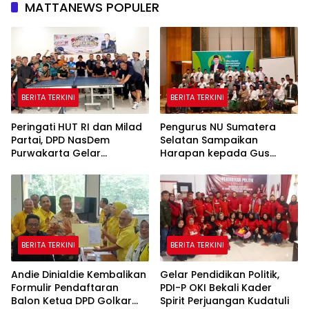
MATTANEWS POPULER
BERITA TERKINI
BERITA TERKINI
Peringati HUT RI dan Milad
Pengurus NU Sumatera
Partai, DPD NasDem
Selatan Sampaikan
Purwakarta Gelar
Harapan kepada Gus
Turnamen Olahraga
Rozin: Perkuat Ranting dan
hingga Baksos Gratis
Pesantren
BERITA TERKINI
BERITA TERKINI
Andie Dinialdie Kembalikan
Gelar Pendidikan Politik,
Formulir Pendaftaran
PDI-P OKI Bekali Kader
Balon Ketua DPD Golkar
Spirit Perjuangan Kudatuli