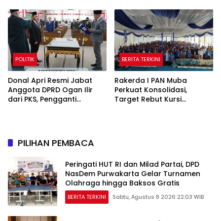
Sumsel
POLITIK
BERITA TERKINI
Donal Apri Resmi Jabat
Rakerda I PAN Muba
Anggota DPRD Ogan Ilir
Perkuat Konsolidasi,
dari PKS, Pengganti
Target Rebut Kursi
Muhammad Sayuti yang
Pimpinan DPRD
Meninggal Dunia
PILIHAN PEMBACA
Peringati HUT RI dan Milad Partai, DPD
NasDem Purwakarta Gelar Turnamen
Olahraga hingga Baksos Gratis
BERITA TERKINI
Sabtu, Agustus 8 2026 22:03 WIB