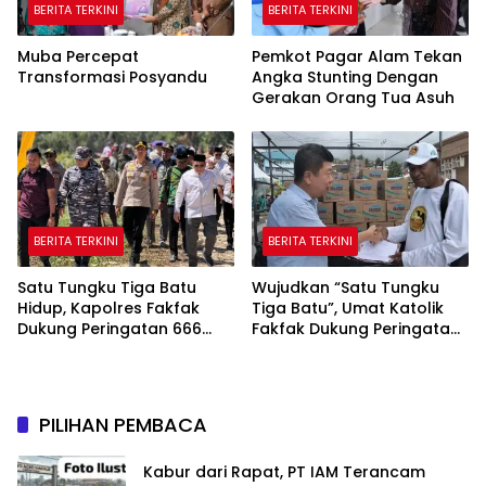
BERITA TERKINI
BERITA TERKINI
Muba Percepat
Pemkot Pagar Alam Tekan
Transformasi Posyandu
Angka Stunting Dengan
Gerakan Orang Tua Asuh
BERITA TERKINI
BERITA TERKINI
Satu Tungku Tiga Batu
Wujudkan “Satu Tungku
Hidup, Kapolres Fakfak
Tiga Batu”, Umat Katolik
Dukung Peringatan 666
Fakfak Dukung Peringatan
Tahun Islam di Tanah
666 Tahun Islam Masuk
Papua
Papua
PILIHAN PEMBACA
Kabur dari Rapat, PT IAM Terancam