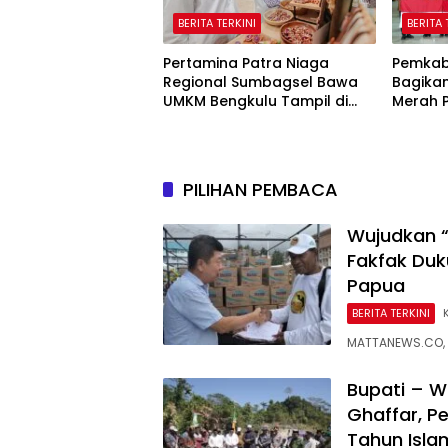
BERITA TERKINI
BERITA 
Pertamina Patra Niaga
Pemkab
Regional Sumbagsel Bawa
Bagikan
UMKM Bengkulu Tampil di
Merah Pu
Indonesia Fashion Week
Nasiona
2026
Setiap
PILIHAN PEMBACA
Wujudkan “
Fakfak Duk
Papua
BERITA TERKINI
MATTANEWS.CO, 
Bupati – W
Ghaffar, P
Tahun Isl