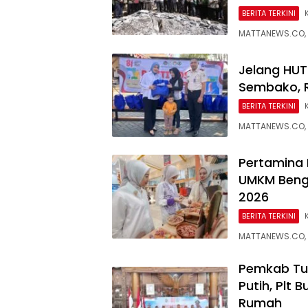
BERITA TERKINI
MATTANEWS.CO, F
Jelang HUT 
Sembako, R
BERITA TERKINI
MATTANEWS.CO, 
Pertamina 
UMKM Bengk
2026
BERITA TERKINI
MATTANEWS.CO, 
Pemkab Tul
Putih, Plt 
Rumah