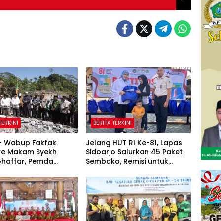
TERKINI
BERITA TERKINI
 – Wabup Fakfak
Jelang HUT RI Ke-81, Lapas
 ke Makam Syekh
Sidoarjo Salurkan 45 Paket
Ghaffar, Pemda
Sembako, Remisi untuk
 Matangkan
Ratusan Napi dan 12 Bebas
tan 666 Tahun Islam
Tanah Papua