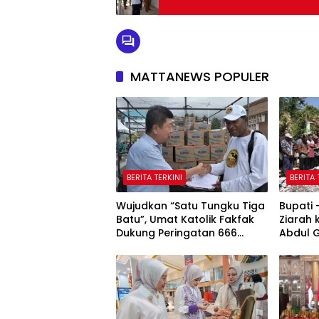
MATTANEWS POPULER
BERITA TERKINI
BERITA 
Wujudkan “Satu Tungku Tiga
Bupati
Batu”, Umat Katolik Fakfak
Ziarah
Dukung Peringatan 666
Abdul 
Tahun Islam Masuk Papua
Fakfak
Peringa
Masuk 