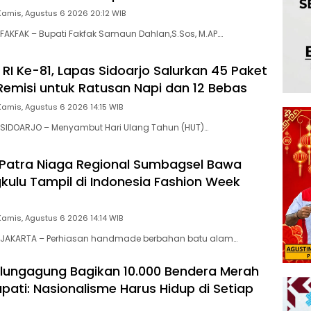
Kamis, Agustus 6 2026 20:12 WIB
AKFAK – Bupati Fakfak Samaun Dahlan,S.Sos, M.AP….
RI Ke-81, Lapas Sidoarjo Salurkan 45 Paket
emisi untuk Ratusan Napi dan 12 Bebas
Kamis, Agustus 6 2026 14:15 WIB
SIDOARJO – Menyambut Hari Ulang Tahun (HUT)…
Patra Niaga Regional Sumbagsel Bawa
ulu Tampil di Indonesia Fashion Week
Kamis, Agustus 6 2026 14:14 WIB
JAKARTA – Perhiasan handmade berbahan batu alam…
ungagung Bagikan 10.000 Bendera Merah
Bupati: Nasionalisme Harus Hidup di Setiap