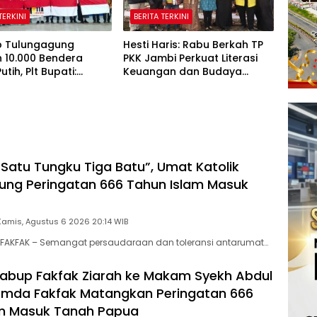
TERKINI
BERITA TERKINI
 Tulungagung
Hesti Haris: Rabu Berkah TP
 10.000 Bendera
PKK Jambi Perkuat Literasi
tih, Plt Bupati:
Keuangan dan Budaya
lisme Harus Hidup di
Kelola Sampah dari Rumah
 Rumah
Satu Tungku Tiga Batu”, Umat Katolik
ung Peringatan 666 Tahun Islam Masuk
Kamis, Agustus 6 2026 20:14 WIB
FAKFAK – Semangat persaudaraan dan toleransi antarumat…
abup Fakfak Ziarah ke Makam Syekh Abdul
emda Fakfak Matangkan Peringatan 666
am Masuk Tanah Papua