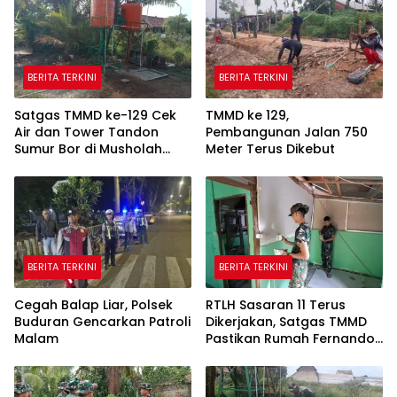
BERITA TERKINI
BERITA TERKINI
Satgas TMMD ke-129 Cek
TMMD ke 129,
Air dan Tower Tandon
Pembangunan Jalan 750
Sumur Bor di Musholah
Meter Terus Dikebut
Hidayatullah
BERITA TERKINI
BERITA TERKINI
Cegah Balap Liar, Polsek
RTLH Sasaran 11 Terus
Buduran Gencarkan Patroli
Dikerjakan, Satgas TMMD
Malam
Pastikan Rumah Fernando
Semakin Layak