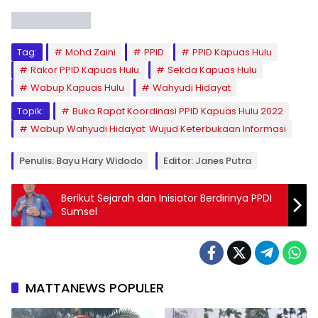
Tag:
Mohd Zaini
PPID
PPID Kapuas Hulu
Rakor PPID Kapuas Hulu
Sekda Kapuas Hulu
Wabup Kapuas Hulu
Wahyudi Hidayat
Topik:
Buka Rapat Koordinasi PPID Kapuas Hulu 2022
Wabup Wahyudi Hidayat: Wujud Keterbukaan Informasi
Penulis: Bayu Hary Widodo
Editor: Janes Putra
Berikut Sejarah dan Inisiator Berdirinya PPDI
Sumsel
MATTANEWS POPULER