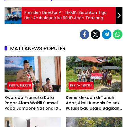
Presiden Direktur PT TMMIN Serahkan Tiga
Unit Ambulance ke RSUD Aceh Tamiang
MATTANEWS POPULER
BERITA TERKINI
BERITA TERKINI
Kwarcab Pramuka Kota
Kemerdekaan di Tanah
Pagar Alam Wakili Sumsel
Adat, Aksi Humanis Polsek
Pada Jambore Nasional XII
Putussibau Utara Bagikan
Cibubur
Bendera Merah Putih di
Rumah Betang