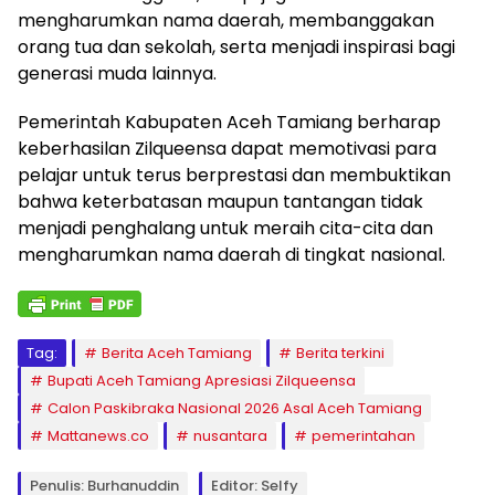
mengharumkan nama daerah, membanggakan
orang tua dan sekolah, serta menjadi inspirasi bagi
generasi muda lainnya.
Pemerintah Kabupaten Aceh Tamiang berharap
keberhasilan Zilqueensa dapat memotivasi para
pelajar untuk terus berprestasi dan membuktikan
bahwa keterbatasan maupun tantangan tidak
menjadi penghalang untuk meraih cita-cita dan
mengharumkan nama daerah di tingkat nasional.
Tag:
Berita Aceh Tamiang
Berita terkini
Bupati Aceh Tamiang Apresiasi Zilqueensa
Calon Paskibraka Nasional 2026 Asal Aceh Tamiang
Mattanews.co
nusantara
pemerintahan
Penulis: Burhanuddin
Editor: Selfy