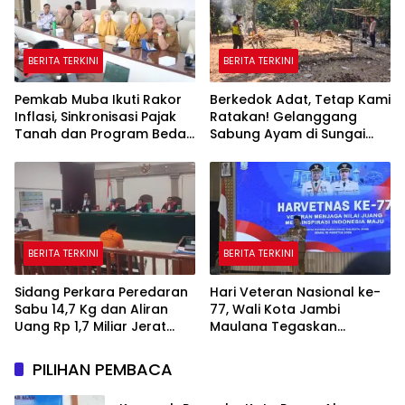
BERITA TERKINI
BERITA TERKINI
Pemkab Muba Ikuti Rakor
Berkedok Adat, Tetap Kami
Inflasi, Sinkronisasi Pajak
Ratakan! Gelanggang
Tanah dan Program Bedah
Sabung Ayam di Sungai
Rumah Dipercepat
Mali Dibakar Polsek Silat
Hilir
BERITA TERKINI
BERITA TERKINI
Sidang Perkara Peredaran
Hari Veteran Nasional ke-
Sabu 14,7 Kg dan Aliran
77, Wali Kota Jambi
Uang Rp 1,7 Miliar Jerat
Maulana Tegaskan
Terdakwa Angga Prasetyo
Perhatian untuk Para
Pejuang
PILIHAN PEMBACA