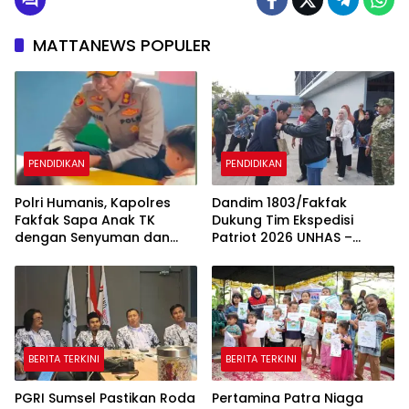
MATTANEWS POPULER
PENDIDIKAN
PENDIDIKAN
Polri Humanis, Kapolres
Dandim 1803/Fakfak
Fakfak Sapa Anak TK
Dukung Tim Ekspedisi
dengan Senyuman dan
Patriot 2026 UNHAS –
Cerita
UNPAD Kaji Kawasan
Transmigrasi di Fakfak
BERITA TERKINI
BERITA TERKINI
PGRI Sumsel Pastikan Roda
Pertamina Patra Niaga