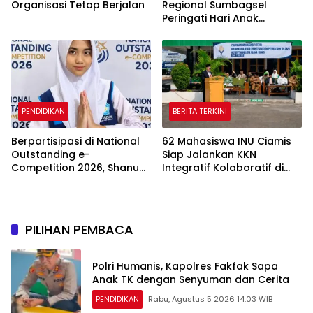
Organisasi Tetap Berjalan
Regional Sumbagsel
Peringati Hari Anak
Nasional 2026 melalui
Edukasi Perlindungan Anak
dan Penguatan Posyandu
PENDIDIKAN
BERITA TERKINI
Berpartisipasi di National
62 Mahasiswa INU Ciamis
Outstanding e-
Siap Jalankan KKN
Competition 2026, Shanum
Integratif Kolaboratif di
dari SMP Muhamadiyah 31
Enam Desa
Jakarta Raih Medali Emas
dan Perak
PILIHAN PEMBACA
Polri Humanis, Kapolres Fakfak Sapa
Anak TK dengan Senyuman dan Cerita
PENDIDIKAN
Rabu, Agustus 5 2026 14:03 WIB