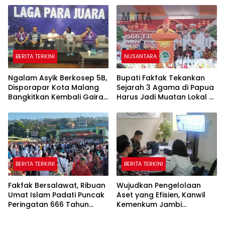
BERITA TERKINI
NUSANTARA
Ngalam Asyik Berkosep 5B,
Bupati Fakfak Tekankan
Disporapar Kota Malang
Sejarah 3 Agama di Papua
Bangkitkan Kembali Gairah
Harus Jadi Muatan Lokal di
Tinju Profesional
Sekolah
BERITA TERKINI
BERITA TERKINI
Fakfak Bersalawat, Ribuan
Wujudkan Pengelolaan
Umat Islam Padati Puncak
Aset yang Efisien, Kanwil
Peringatan 666 Tahun
Kemenkum Jambi
Islam Masuk Tanah Papua
Laksanakan Lelang BMN
Secara Transparan