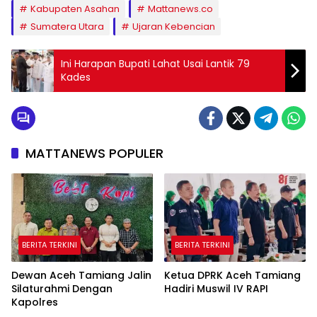
Kabupaten Asahan
Mattanews.co
Sumatera Utara
Ujaran Kebencian
Ini Harapan Bupati Lahat Usai Lantik 79
Kades
MATTANEWS POPULER
BERITA TERKINI
BERITA TERKINI
Dewan Aceh Tamiang Jalin
Ketua DPRK Aceh Tamiang
Silaturahmi Dengan
Hadiri Muswil IV RAPI
Kapolres