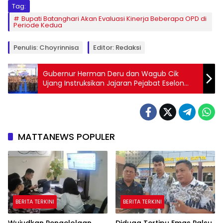
Tag:
Bupati Batanghari Akan Evaluasi Kinerja Beberapa OPD di
Periode Kedua
Penulis: Choyrinnisa
Editor: Redaksi
Gubernur Herman Deru dan Wagub Cik
Ujang Instruksikan Jajaran Pejabat Eselon
Fokus Hasilkan Produk Melalui Program Kerja
Nyata OPD
MATTANEWS POPULER
BERITA TERKINI
BERITA TERKINI
Wujudkan Pengelolaan
Diduga Tertipu Emas Palsu,