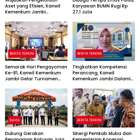
Aset yang Efisien, Kanwil
Karyawan BUMN Rugi Rp
Kemenkum Jambi
27,1 Juta
Laksanakan Lelang BMN
Secara Transparan
BERITA TERKINI
BERITA TERKINI
Semarak Hari Pengayoman
Tingkatkan Kompetensi
Ke-81, Kanwil Kemenkum
Perancang, Kanwil
Jambi Gelar Turnamen
Kemenkum Jambi Dalami
Domino, Catur, dan E-Sport
Urgensi Pengundangan
Peraturan Perundang-
undangan
Berita
BERITA TERKINI
Dukung Gerakan
Sinergi Pemkab Muba dan
Penanaman Ratusan Juta
Kementerian Koperasi