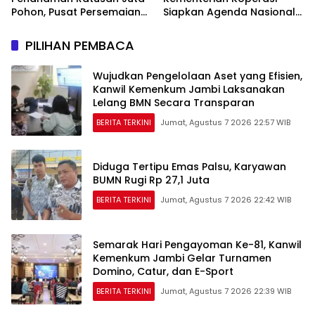
Pohon, Pusat Persemaian
Siapkan Agenda Nasional
Sriwijaya Kemampo
Hilirisasi Kelapa Sawit
Perkuat Jaringan
PILIHAN PEMBACA
Persemaian Nasional*
Wujudkan Pengelolaan Aset yang Efisien,
Kanwil Kemenkum Jambi Laksanakan
Lelang BMN Secara Transparan
BERITA TERKINI
Jumat, Agustus 7 2026 22:57 WIB
Diduga Tertipu Emas Palsu, Karyawan
BUMN Rugi Rp 27,1 Juta
BERITA TERKINI
Jumat, Agustus 7 2026 22:42 WIB
Semarak Hari Pengayoman Ke-81, Kanwil
Kemenkum Jambi Gelar Turnamen
Domino, Catur, dan E-Sport
BERITA TERKINI
Jumat, Agustus 7 2026 22:39 WIB