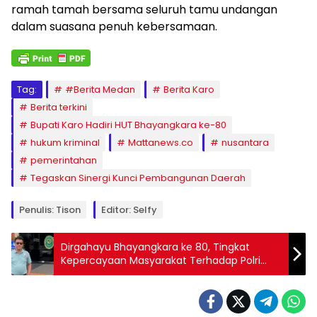
ramah tamah bersama seluruh tamu undangan
dalam suasana penuh kebersamaan.
Tag:
#Berita Medan
Berita Karo
Berita terkini
Bupati Karo Hadiri HUT Bhayangkara ke-80
hukum kriminal
Mattanews.co
nusantara
pemerintahan
Tegaskan Sinergi Kunci Pembangunan Daerah
Penulis: Tison
Editor: Selfy
Dirgahayu Bhayangkara ke 80, Tingkat
Kepercayaan Masyarakat Terhadap Polri
Capai 82,4 Persen