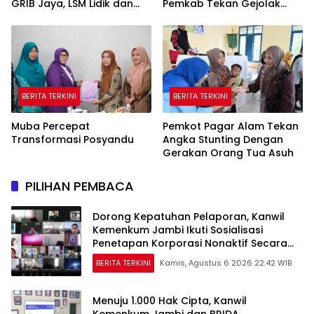
GRIB Jaya, LSM Lidik dan
Pemkab Tekan Gejolak
Warga PALI
Harga dan Jaga Daya Beli
Warga
BERITA TERKINI
BERITA TERKINI
Muba Percepat
Pemkot Pagar Alam Tekan
Transformasi Posyandu
Angka Stunting Dengan
Gerakan Orang Tua Asuh
PILIHAN PEMBACA
Dorong Kepatuhan Pelaporan, Kanwil
Kemenkum Jambi Ikuti Sosialisasi
Penetapan Korporasi Nonaktif Secara
Administratif
BERITA TERKINI
Kamis, Agustus 6 2026 22:42 WIB
Menuju 1.000 Hak Cipta, Kanwil
Kemenkum Jambi dan BRIDA