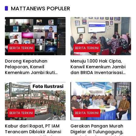
MATTANEWS POPULER
BERITA TERKINI
BERITA TERKINI
Dorong Kepatuhan
Menuju 1.000 Hak Cipta,
Pelaporan, Kanwil
Kanwil Kemenkum Jambi
Kemenkum Jambi Ikuti
dan BRIDA Inventarisasi
Sosialisasi Penetapan
Potensi Karya Daerah
Korporasi Nonaktif Secara
Administratif
BERITA TERKINI
BERITA TERKINI
Kabur dari Rapat, PT IAM
Gerakan Pangan Murah
Terancam Diblokir Aliansi
Digelar di Tulungagung,