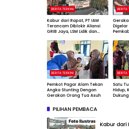
BERITA TERKINI
BERITA 
Kabur dari Rapat, PT IAM
Geraka
Terancam Diblokir Aliansi
Digelar
GRIB Jaya, LSM Lidik dan
Pemkab
Warga PALI
Harga 
Warga
BERITA TERKINI
BERITA 
Pemkot Pagar Alam Tekan
Satu Tu
Angka Stunting Dengan
Hidup, 
Gerakan Orang Tua Asuh
Dukung
Tahun 
PILIHAN PEMBACA
Kabur dari 