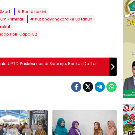
.CMed
Berita terkini
um kriminal
hut bhayangkara ke 80 tahun
rakat
dap Polri Capai 82
a UPTD Puskesmas di Sidoarjo, Berikut Daftar