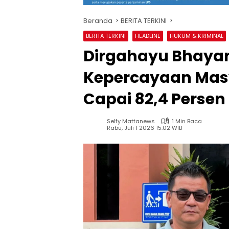
Beranda
BERITA TERKINI
BERITA TERKINI
HEADLINE
HUKUM & KRIMINAL
Dirgahayu Bhayan
Kepercayaan Masy
Capai 82,4 Persen
Selfy Mattanews
1 Min Baca
Rabu, Juli 1 2026 15:02 WIB