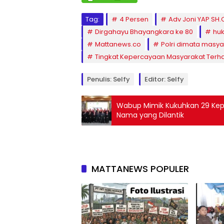
Tag:
4 Persen
Adv Joni YAP SH
Dirgahayu Bhayangkara ke 80
huk
Mattanews.co
Polri dimata masya
Tingkat Kepercayaan Masyarakat Terha
Penulis: Selfy
Editor: Selfy
Wabup Mimik Kukuhkan 29 Kepal
Nama yang Dilantik
MATTANEWS POPULER