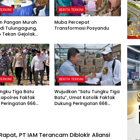
TERKINI
BERITA TERKINI
n Pangan Murah
Muba Percepat
 di Tulungagung,
Transformasi Posyandu
 Tekan Gejolak
dan Jaga Daya Beli
TERKINI
BERITA TERKINI
ngku Tiga Batu
Wujudkan “Satu Tungku Tiga
Kapolres Fakfak
Batu”, Umat Katolik Fakfak
 Peringatan 666
Dukung Peringatan 666
Islam di Tanah Papua
Tahun Islam Masuk Papua
Rapat, PT IAM Terancam Diblokir Aliansi