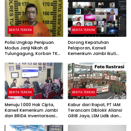
BERITA TERKINI
BERITA TERKINI
Polisi Ungkap Penipuan
Dorong Kepatuhan
Modus Janji Nikah di
Pelaporan, Kanwil
Tulungagung, Korban TKW
Kemenkum Jambi Ikuti
Hong Kong Rugi Rp622
Sosialisasi Penetapan
Juta
Korporasi Nonaktif Secara
Administratif
BERITA TERKINI
BERITA TERKINI
Menuju 1.000 Hak Cipta,
Kabur dari Rapat, PT IAM
Kanwil Kemenkum Jambi
Terancam Diblokir Aliansi
dan BRIDA Inventarisasi
GRIB Jaya, LSM Lidik dan
Potensi Karya Daerah
Warga PALI