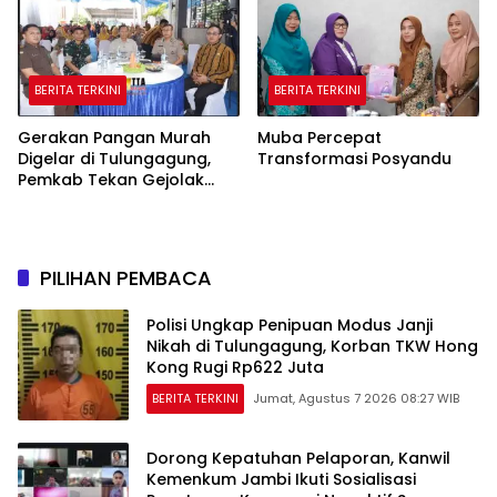
BERITA TERKINI
BERITA TERKINI
Gerakan Pangan Murah
Muba Percepat
Digelar di Tulungagung,
Transformasi Posyandu
Pemkab Tekan Gejolak
Harga dan Jaga Daya Beli
Warga
PILIHAN PEMBACA
Polisi Ungkap Penipuan Modus Janji
Nikah di Tulungagung, Korban TKW Hong
Kong Rugi Rp622 Juta
BERITA TERKINI
Jumat, Agustus 7 2026 08:27 WIB
Dorong Kepatuhan Pelaporan, Kanwil
Kemenkum Jambi Ikuti Sosialisasi