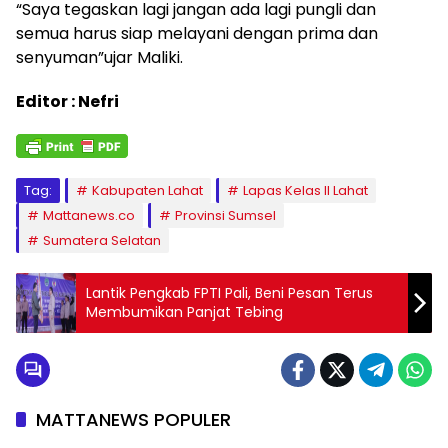
“Saya tegaskan lagi jangan ada lagi pungli dan
semua harus siap melayani dengan prima dan
senyuman”ujar Maliki.
Editor : Nefri
Tag:
Kabupaten Lahat
Lapas Kelas II Lahat
Mattanews.co
Provinsi Sumsel
Sumatera Selatan
Lantik Pengkab FPTI Pali, Beni Pesan Terus
Membumikan Panjat Tebing
MATTANEWS POPULER