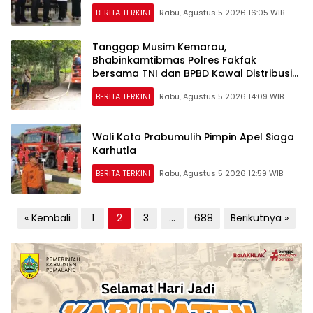
BERITA TERKINI
Rabu, Agustus 5 2026 16:05 WIB
Tanggap Musim Kemarau,
Bhabinkamtibmas Polres Fakfak
bersama TNI dan BPBD Kawal Distribusi
Air Bersih untuk Warga
BERITA TERKINI
Rabu, Agustus 5 2026 14:09 WIB
Wali Kota Prabumulih Pimpin Apel Siaga
Karhutla
BERITA TERKINI
Rabu, Agustus 5 2026 12:59 WIB
Paginasi
« Kembali
1
2
3
…
688
Berikutnya »
pos