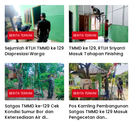
Bisa Digunakan
Korban Diamankan
BERITA TERKINI
BERITA TERKINI
Sejumlah RTLH TMMD ke 129
TMMD ke 129, RTLH Sriyanti
Diapresiasi Warga
Masuk Tahapan Finishing
BERITA TERKINI
BERITA TERKINI
Satgas TMMD ke-129 Cek
Pos Kamling Pembangunan
Kondisi Sumur Bor dan
Satgas TMMD ke 129 Masuk
Ketersediaan Air di
Pengecetan dan
Kampung Kreatif
Pembersihan