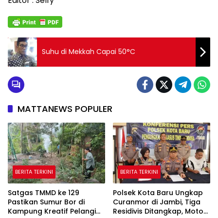
Editor : Selfy
Suhu di Mekkah Capai 50°C
MATTANEWS POPULER
BERITA TERKINI
BERITA TERKINI
Satgas TMMD ke 129
Polsek Kota Baru Ungkap
Pastikan Sumur Bor di
Curanmor di Jambi, Tiga
Kampung Kreatif Pelangi
Residivis Ditangkap, Motor