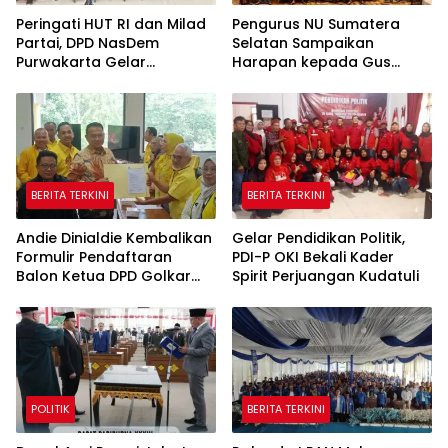
Peringati HUT RI dan Milad
Pengurus NU Sumatera
Partai, DPD NasDem
Selatan Sampaikan
Purwakarta Gelar
Harapan kepada Gus
Turnamen Olahraga
Rozin: Perkuat Ranting dan
hingga Baksos Gratis
Pesantren
BERITA TERKINI
BERITA TERKINI
Andie Dinialdie Kembalikan
Gelar Pendidikan Politik,
Formulir Pendaftaran
PDI-P OKI Bekali Kader
Balon Ketua DPD Golkar
Spirit Perjuangan Kudatuli
Sumsel
POLITIK
BERITA TERKINI