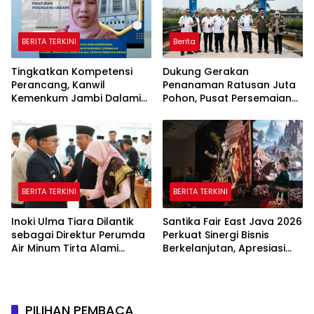
BERITA TERKINI
Berita
Tingkatkan Kompetensi
Dukung Gerakan
Perancang, Kanwil
Penanaman Ratusan Juta
Kemenkum Jambi Dalami
Pohon, Pusat Persemaian
Urgensi Pengundangan
Sriwijaya Kemampo
Peraturan Perundang-
Perkuat Jaringan
undangan
Persemaian Nasional*
BERITA TERKINI
BERITA TERKINI
Inoki Ulma Tiara Dilantik
Santika Fair East Java 2026
sebagai Direktur Perumda
Perkuat Sinergi Bisnis
Air Minum Tirta Alami
Berkelanjutan, Apresiasi
Tanah Datar Periode
Mitra Korporasi Lewat
2026–2031
Corporate Award
PILIHAN PEMBACA