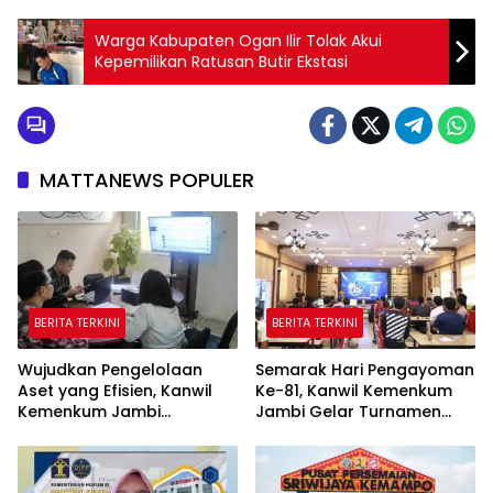
Warga Kabupaten Ogan Ilir Tolak Akui
Kepemilikan Ratusan Butir Ekstasi
MATTANEWS POPULER
BERITA TERKINI
BERITA TERKINI
Wujudkan Pengelolaan
Semarak Hari Pengayoman
Aset yang Efisien, Kanwil
Ke-81, Kanwil Kemenkum
Kemenkum Jambi
Jambi Gelar Turnamen
Laksanakan Lelang BMN
Domino, Catur, dan E-Sport
Secara Transparan