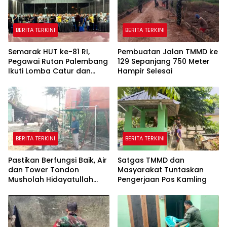
BERITA TERKINI
BERITA TERKINI
Semarak HUT ke-81 RI,
Pembuatan Jalan TMMD ke
Pegawai Rutan Palembang
129 Sepanjang 750 Meter
Ikuti Lomba Catur dan
Hampir Selesai
Gaple Antar Pegawai
BERITA TERKINI
BERITA TERKINI
Pastikan Berfungsi Baik, Air
Satgas TMMD dan
dan Tower Tondon
Masyarakat Tuntaskan
Musholah Hidayatullah
Pengerjaan Pos Kamling
Dicek Satgas TMMD