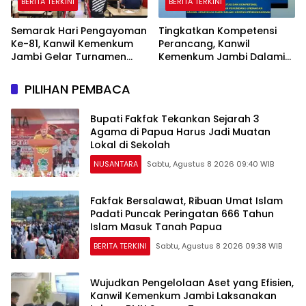
BERITA TERKINI
BERITA TERKINI
Semarak Hari Pengayoman
Tingkatkan Kompetensi
Ke-81, Kanwil Kemenkum
Perancang, Kanwil
Jambi Gelar Turnamen
Kemenkum Jambi Dalami
Domino, Catur, dan E-Sport
Urgensi Pengundangan
Peraturan Perundang-
PILIHAN PEMBACA
undangan
Bupati Fakfak Tekankan Sejarah 3
Agama di Papua Harus Jadi Muatan
Lokal di Sekolah
NUSANTARA
Sabtu, Agustus 8 2026 09:40 WIB
Fakfak Bersalawat, Ribuan Umat Islam
Padati Puncak Peringatan 666 Tahun
Islam Masuk Tanah Papua
BERITA TERKINI
Sabtu, Agustus 8 2026 09:38 WIB
Wujudkan Pengelolaan Aset yang Efisien,
Kanwil Kemenkum Jambi Laksanakan