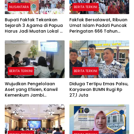
NUSANTARA
BERITA TERKINI
Bupati Fakfak Tekankan
Fakfak Bersalawat, Ribuan
Sejarah 3 Agama di Papua
Umat Islam Padati Puncak
Harus Jadi Muatan Lokal di
Peringatan 666 Tahun
Sekolah
Islam Masuk Tanah Papua
BERITA TERKINI
BERITA TERKINI
Wujudkan Pengelolaan
Diduga Tertipu Emas Palsu,
Aset yang Efisien, Kanwil
Karyawan BUMN Rugi Rp
Kemenkum Jambi
27,1 Juta
Laksanakan Lelang BMN
Secara Transparan