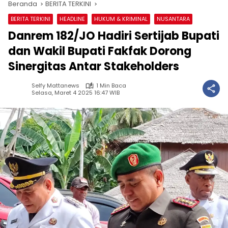
Beranda
BERITA TERKINI
BERITA TERKINI
HEADLINE
HUKUM & KRIMINAL
NUSANTARA
Danrem 182/JO Hadiri Sertijab Bupati
dan Wakil Bupati Fakfak Dorong
Sinergitas Antar Stakeholders
Selfy Mattanews
1 Min Baca
Selasa, Maret 4 2025 16:47 WIB