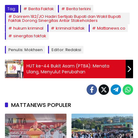
Tag:
Berita Fakfak
Berita terkini
Danrem 182/JO Hadiri Sertijab Bupati dan Wakil Bupati
Fakfak Dorong Sinergitas Antar Stakeholders
hukum kriminal
kriminal fakfak
Mattanews.co
sinergitas fakfak
Penulis: Mokhsen
Editor: Redaksi
HUT ke-44 Bukit Asam (PTBA): Menata
Ulang, Menyulut Perubahan
MATTANEWS POPULER