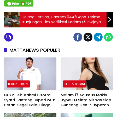
Jelang Sertijab, Danrem 044/Gapo Terima
Kunjungan Tim Verifikasi Kodam II/Sriwijaya
MATTANEWS POPULER
BERITA TERKINI
BERITA TERKINI
PKS PT Aburahmi Disorot,
Malam 17 Agustus Makin
Syafri Tantang Bupati PALI:
Hype! DJ Sinta Mispan Siap
Berani Segel Kalau Ilegal
Guncang Gen-Z Hypezone
Palembang