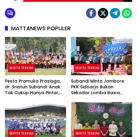
MATTANEWS POPULER
BERITA TERKINI
BERITA TERKINI
Pesta Pramuka Prasiaga,
Subandi Minta Jambore
dr. Sriatun Subandi: Anak
PKK Sidoarjo Bukan
Tak Cukup Hanya Pintar,
Sekadar Lomba Bawa
Karakter Baik Harus
Pulang Piala tapi Juga Ilmu
Dibentuk Sejak Dini
untuk Warga
BERITA TERKINI
BERITA TERKINI