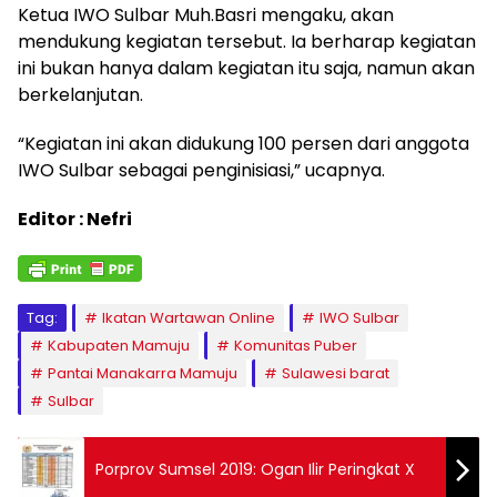
Ketua IWO Sulbar Muh.Basri mengaku, akan
mendukung kegiatan tersebut. Ia berharap kegiatan
ini bukan hanya dalam kegiatan itu saja, namun akan
berkelanjutan.
“Kegiatan ini akan didukung 100 persen dari anggota
IWO Sulbar sebagai penginisiasi,” ucapnya.
Editor : Nefri
Tag:
Ikatan Wartawan Online
IWO Sulbar
Kabupaten Mamuju
Komunitas Puber
Pantai Manakarra Mamuju
Sulawesi barat
Sulbar
Porprov Sumsel 2019: Ogan Ilir Peringkat X