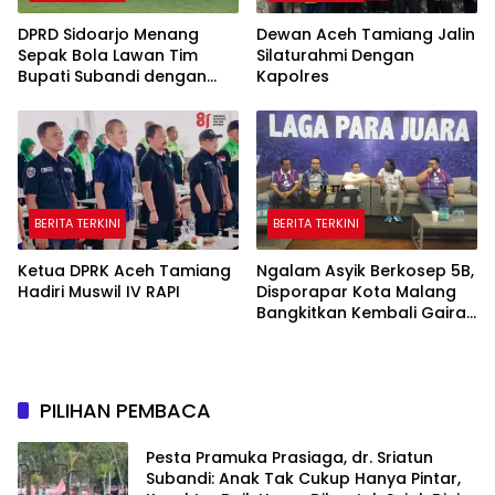
DPRD Sidoarjo Menang
Dewan Aceh Tamiang Jalin
Sepak Bola Lawan Tim
Silaturahmi Dengan
Bupati Subandi dengan
Kapolres
Skor 3-1 di Gelora Delta
BERITA TERKINI
BERITA TERKINI
Ketua DPRK Aceh Tamiang
Ngalam Asyik Berkosep 5B,
Hadiri Muswil IV RAPI
Disporapar Kota Malang
Bangkitkan Kembali Gairah
Tinju Profesional
PILIHAN PEMBACA
Pesta Pramuka Prasiaga, dr. Sriatun
Subandi: Anak Tak Cukup Hanya Pintar,