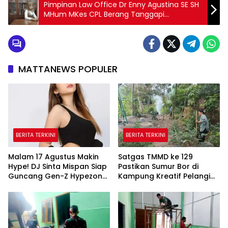
Pimpinan Law Office Dr Enny Agustina SE SH
MHum MKes CPL Berang Tanggapi
Penyiksaan Anak Berumur 2,5 Tahun
MATTANEWS POPULER
BERITA TERKINI
BERITA TERKINI
Malam 17 Agustus Makin
Satgas TMMD ke 129
Hype! DJ Sinta Mispan Siap
Pastikan Sumur Bor di
Guncang Gen-Z Hypezone
Kampung Kreatif Pelangi
Palembang
Bisa Digunakan