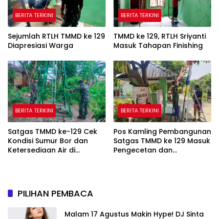
BERITA TERKINI
BERITA TERKINI
Sejumlah RTLH TMMD ke 129
TMMD ke 129, RTLH Sriyanti
Diapresiasi Warga
Masuk Tahapan Finishing
BERITA TERKINI
BERITA TERKINI
Satgas TMMD ke-129 Cek
Pos Kamling Pembangunan
Kondisi Sumur Bor dan
Satgas TMMD ke 129 Masuk
Ketersediaan Air di
Pengecetan dan
Kampung Kreatif
Pembersihan
PILIHAN PEMBACA
Malam 17 Agustus Makin Hype! DJ Sinta