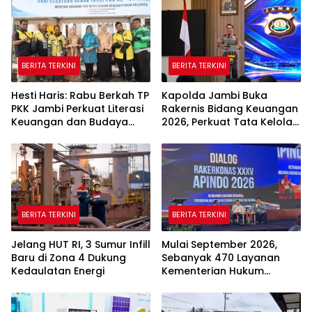
BERITA TERKINI
BERITA TERKINI
Hesti Haris: Rabu Berkah TP
Kapolda Jambi Buka
PKK Jambi Perkuat Literasi
Rakernis Bidang Keuangan
Keuangan dan Budaya
2026, Perkuat Tata Kelola
Kelola Sampah dari Rumah
Keuangan yang
Transparan dan Akuntabel
BERITA TERKINI
BERITA TERKINI
Jelang HUT RI, 3 Sumur Infill
Mulai September 2026,
Baru di Zona 4 Dukung
Sebanyak 470 Layanan
Kedaulatan Energi
Kementerian Hukum
Beralih Sepenuhnya ke
Sistem Digital