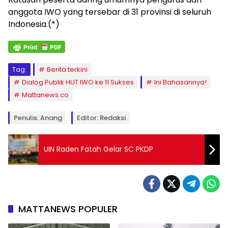
anggota IWO yang tersebar di 31 provinsi di seluruh
Indonesia.(*)
Tag:
Berita terkini
Dialog Publik HUT IWO ke 11 Sukses
Ini Bahasannya!
Mattanews.co
Penulis: Anang
Editor: Redaksi
UIN Raden Fatah Gelar SC PKDP
MATTANEWS POPULER