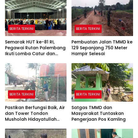
BERITA TERKINI
BERITA TERKINI
Semarak HUT ke-81 RI,
Pembuatan Jalan TMMD ke
Pegawai Rutan Palembang
129 Sepanjang 750 Meter
Ikuti Lomba Catur dan
Hampir Selesai
Gaple Antar Pegawai
BERITA TERKINI
BERITA TERKINI
Pastikan Berfungsi Baik, Air
Satgas TMMD dan
dan Tower Tondon
Masyarakat Tuntaskan
Musholah Hidayatullah
Pengerjaan Pos Kamling
Dicek Satgas TMMD