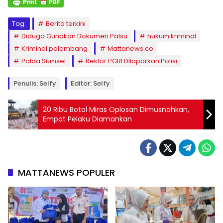
Tag:
Berita terkini
Diduga Gunakan Dokumen Palsu
hukum kriminal
Kriminal palembang
Mattanews.co
Polda Sumsel
Rektor PGRI Dilaporkan Polisi
Penulis: Selfy
Editor: Selfy
20 Ribu Botol Miras Oplosan Dimusnahkan,
Empat Pelaku Diamankan
MATTANEWS POPULER