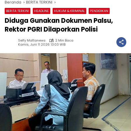
Beranda
BERITA TERKINI
BERITA TERKINI
HEADLINE
HUKUM & KRIMINAL
PENDIDIKAN
Diduga Gunakan Dokumen Palsu,
Rektor PGRI Dilaporkan Polisi
Selfy Mattanews
2 Min Baca
Kamis, Juni 11 2026 13:03 WIB