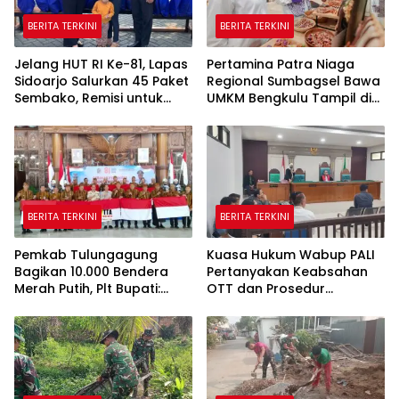
BERITA TERKINI
BERITA TERKINI
Jelang HUT RI Ke-81, Lapas
Pertamina Patra Niaga
Sidoarjo Salurkan 45 Paket
Regional Sumbagsel Bawa
Sembako, Remisi untuk
UMKM Bengkulu Tampil di
Ratusan Napi dan 12 Bebas
Indonesia Fashion Week
2026
BERITA TERKINI
BERITA TERKINI
Pemkab Tulungagung
Kuasa Hukum Wabup PALI
Bagikan 10.000 Bendera
Pertanyakan Keabsahan
Merah Putih, Plt Bupati:
OTT dan Prosedur
Nasionalisme Harus Hidup
Penangkapan Kangkangi
di Setiap Rumah
Undang-Undang