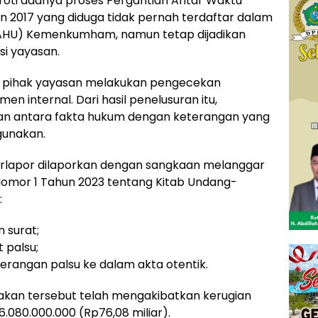
oroti adanya proses Pergantian Antar Waktu
 2017 yang diduga tidak pernah terdaftar dalam
AHU) Kemenkumham, namun tetap dijadikan
si yayasan.
h pihak yayasan melakukan pengecekan
n internal. Dari hasil penelusuran itu,
an antara fakta hukum dengan keterangan yang
gunakan.
erlapor dilaporkan dengan sangkaan melanggar
mor 1 Tahun 2023 tentang Kitab Undang-
:
 surat;
 palsu;
rangan palsu ke dalam akta otentik.
akan tersebut telah mengakibatkan kerugian
6.080.000.000 (Rp76,08 miliar).