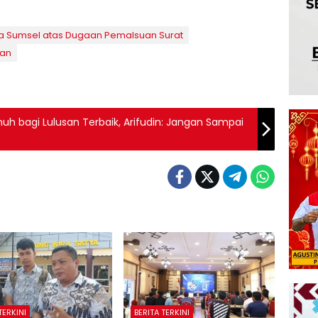
da Sumsel atas Dugaan Pemalsuan Surat
san
nuh bagi Lulusan Terbaik, Arifudin: Jangan Sampai
TERKINI
BERITA TERKINI