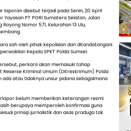
 laporan disebut terjadi pada Senin, 20 April
ntor Yayasan PT PGRI Sumatera Selatan, Jalan
 Royong Nomor 571, Kelurahan 13 Ulu,
alembang.
ara sah oleh pihak kepolisian dan ditandatangani
ku perwakilan Kepala SPKT Polda Sumsel.
tersebut, perkara akan memasuki tahap
rat Reserse Kriminal Umum (Ditreskrimum) Polda
 ada atau tidaknya unsur pidana sebagaimana
k terlapor belum memberikan keterangan resmi
i masih berupaya memperoleh konfirmasi guna
uai prinsip jurnalistik dan asas praduga tak