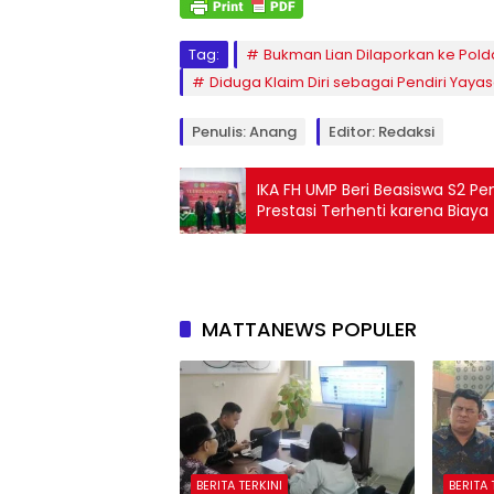
Tag:
Bukman Lian Dilaporkan ke Pol
Diduga Klaim Diri sebagai Pendiri Yaya
Penulis: Anang
Editor: Redaksi
IKA FH UMP Beri Beasiswa S2 Pe
Prestasi Terhenti karena Biaya
MATTANEWS POPULER
BERITA TERKINI
BERITA 