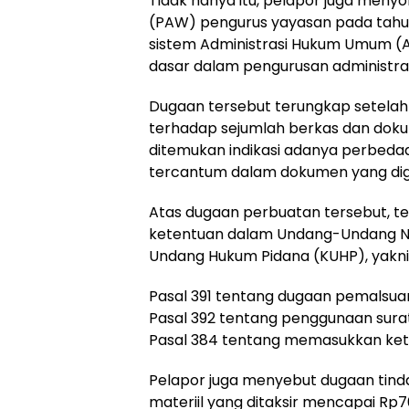
Tidak hanya itu, pelapor juga meny
(PAW) pengurus yayasan pada tahun
sistem Administrasi Hukum Umum (
dasar dalam pengurusan administra
Dugaan tersebut terungkap setela
terhadap sejumlah berkas dan dokume
ditemukan indikasi adanya perbeda
tercantum dalam dokumen yang di
Atas dugaan perbuatan tersebut, t
ketentuan dalam Undang-Undang No
Undang Hukum Pidana (KUHP), yakni
Pasal 391 tentang dugaan pemalsuan
Pasal 392 tentang penggunaan surat
Pasal 384 tentang memasukkan kete
Pelapor juga menyebut dugaan tind
materiil yang ditaksir mencapai Rp7