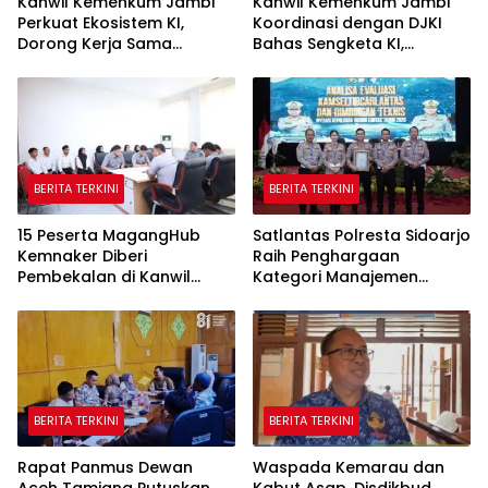
Kanwil Kemenkum Jambi
Kanwil Kemenkum Jambi
Perkuat Ekosistem KI,
Koordinasi dengan DJKI
Dorong Kerja Sama
Bahas Sengketa KI,
dengan Kampus dan
Termasuk Motif Batik
Pemda
Sultan Thaha
BERITA TERKINI
BERITA TERKINI
15 Peserta MagangHub
Satlantas Polresta Sidoarjo
Kemnaker Diberi
Raih Penghargaan
Pembekalan di Kanwil
Kategori Manajemen
Kementerian Hukum Jambi
Rekayasa Lalin Operasi
Ketupat Semeru 2026
BERITA TERKINI
BERITA TERKINI
Rapat Panmus Dewan
Waspada Kemarau dan