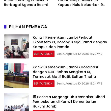
Aceh Tamiang Putuskan
Kabut Asap, Disdikbud
Berbagai Agenda Resmi
Kapuas Hulu Keluarkan 9
Poin Edaran Demi Lindungi
Kesehatan Siswa
PILIHAN PEMBACA
Kanwil Kemenkum Jambi Perkuat
Ekosistem KI, Dorong Kerja Sama dengan
Kampus dan Pemda
BERITA TERKINI
Senin, Agustus 10 2026 18:29 WIB
Kanwil Kemenkum Jambi Koordinasi
dengan DJKI Bahas Sengketa KI,
Termasuk Motif Batik Sultan Thaha
BERITA TERKINI
Senin, Agustus 10 2026 18:24 WIB
15 Peserta MagangHub Kemnaker Diberi
Pembekalan di Kanwil Kementerian
Hukum Jambi