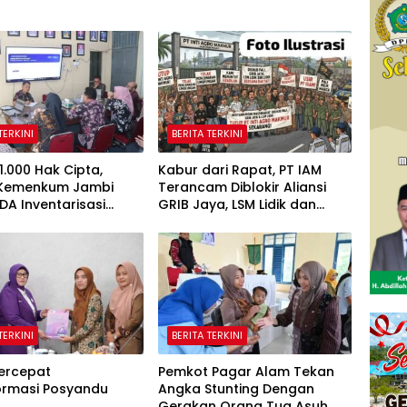
TERKINI
BERITA TERKINI
1.000 Hak Cipta,
Kabur dari Rapat, PT IAM
 Kemenkum Jambi
Terancam Diblokir Aliansi
DA Inventarisasi
GRIB Jaya, LSM Lidik dan
 Karya Daerah
Warga PALI
TERKINI
BERITA TERKINI
ercepat
Pemkot Pagar Alam Tekan
ormasi Posyandu
Angka Stunting Dengan
Gerakan Orang Tua Asuh