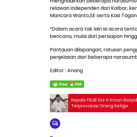
menghadirkan beberapa narasumber 
relawan independen dari Kalbar, ke
Mancara Wanto,SE serta Kasi Tagan
“Dalam acara tak lain isi acara te
bencana, mulai dari persiapan hingga
Pantauan dilapangan, ratusan pen
penjelasan dari beberapa narasumbe
Editor : Anang
Kepala FKUB Drs H Imron Rosy
Terprovokasi Orang Ketiga