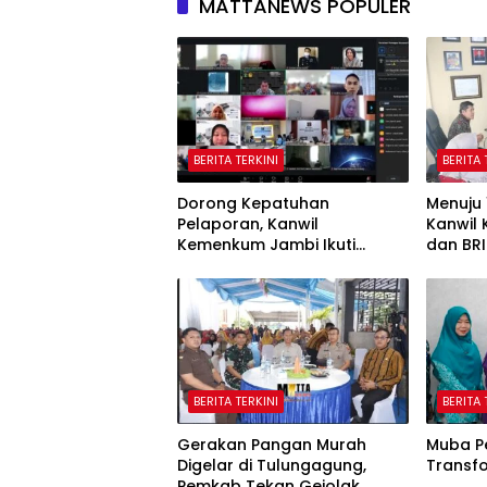
MATTANEWS POPULER
BERITA TERKINI
BERITA 
Dorong Kepatuhan
Menuju 
Pelaporan, Kanwil
Kanwil
Kemenkum Jambi Ikuti
dan BRI
Sosialisasi Penetapan
Potensi
Korporasi Nonaktif Secara
Administratif
BERITA TERKINI
BERITA 
Gerakan Pangan Murah
Muba P
Digelar di Tulungagung,
Transf
Pemkab Tekan Gejolak