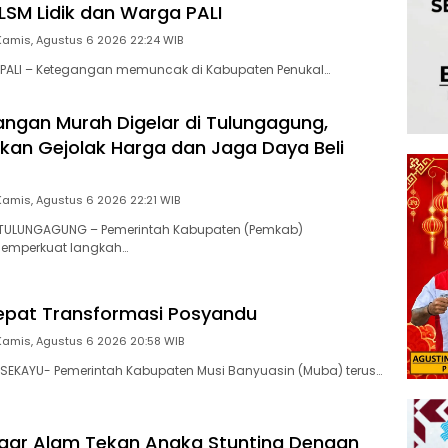
 LSM Lidik dan Warga PALI
Kamis, Agustus 6 2026 22:24 WIB
PALI – Ketegangan memuncak di Kabupaten Penukal…
ngan Murah Digelar di Tulungagung,
an Gejolak Harga dan Jaga Daya Beli
Kamis, Agustus 6 2026 22:21 WIB
ULUNGAGUNG – Pemerintah Kabupaten (Pemkab)
emperkuat langkah…
epat Transformasi Posyandu
Kamis, Agustus 6 2026 20:58 WIB
SEKAYU- Pemerintah Kabupaten Musi Banyuasin (Muba) terus…
gar Alam Tekan Angka Stunting Dengan