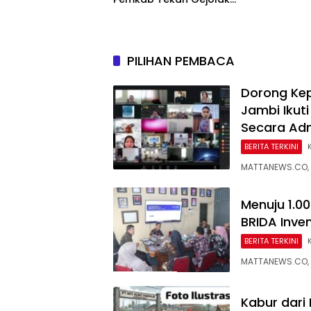
Harga dan Jaga Daya Beli
Warga
PILIHAN PEMBACA
Dorong Ke
Jambi Ikuti
Secara Adm
BERITA TERKINI
MATTANEWS.CO, 
Menuju 1.0
BRIDA Inve
BERITA TERKINI
MATTANEWS.CO, 
Kabur dari 