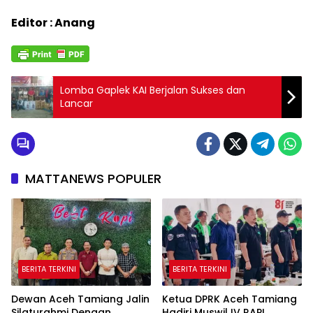
Editor : Anang
Lomba Gaplek KAI Berjalan Sukses dan
Lancar
MATTANEWS POPULER
BERITA TERKINI
BERITA TERKINI
Dewan Aceh Tamiang Jalin
Ketua DPRK Aceh Tamiang
Silaturahmi Dengan
Hadiri Muswil IV RAPI