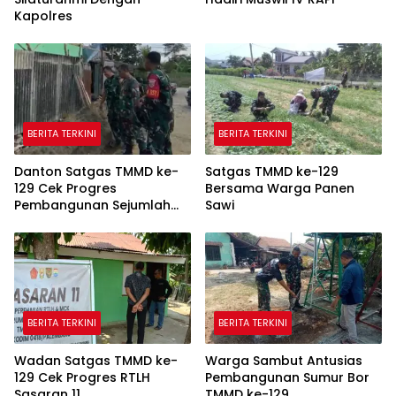
Kapolres
BERITA TERKINI
BERITA TERKINI
Danton Satgas TMMD ke-
Satgas TMMD ke-129
129 Cek Progres
Bersama Warga Panen
Pembangunan Sejumlah
Sawi
Sasaran di Palembang
BERITA TERKINI
BERITA TERKINI
Wadan Satgas TMMD ke-
Warga Sambut Antusias
129 Cek Progres RTLH
Pembangunan Sumur Bor
Sasaran 11
TMMD ke-129