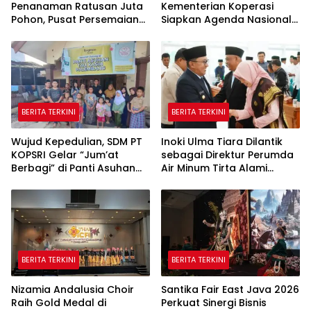
Penanaman Ratusan Juta
Kementerian Koperasi
Pohon, Pusat Persemaian
Siapkan Agenda Nasional
Sriwijaya Kemampo
Hilirisasi Kelapa Sawit
Perkuat Jaringan
Persemaian Nasional*
BERITA TERKINI
BERITA TERKINI
Wujud Kepedulian, SDM PT
Inoki Ulma Tiara Dilantik
KOPSRI Gelar “Jum’at
sebagai Direktur Perumda
Berbagi” di Panti Asuhan
Air Minum Tirta Alami
Tali Kasih Palembang
Tanah Datar Periode
2026–2031
BERITA TERKINI
BERITA TERKINI
Nizamia Andalusia Choir
Santika Fair East Java 2026
Raih Gold Medal di
Perkuat Sinergi Bisnis