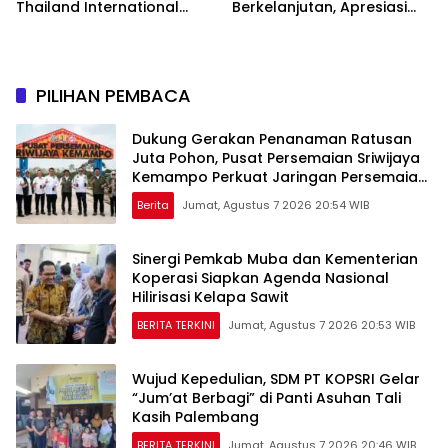
Thailand International
Berkelanjutan, Apresiasi
Choral Festival 2026,
Mitra Korporasi Lewat
Harumkan Nama Indonesia
Corporate Award
PILIHAN PEMBACA
Dukung Gerakan Penanaman Ratusan
Juta Pohon, Pusat Persemaian Sriwijaya
Kemampo Perkuat Jaringan Persemaian
Nasional*
Berita
Jumat, Agustus 7 2026 20:54 WIB
Sinergi Pemkab Muba dan Kementerian
Koperasi Siapkan Agenda Nasional
Hilirisasi Kelapa Sawit
BERITA TERKINI
Jumat, Agustus 7 2026 20:53 WIB
Wujud Kepedulian, SDM PT KOPSRI Gelar
“Jum’at Berbagi” di Panti Asuhan Tali
Kasih Palembang
BERITA TERKINI
Jumat, Agustus 7 2026 20:46 WIB