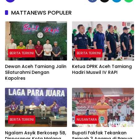
MATTANEWS POPULER
BERITA TERKINI
BERITA TERKINI
Dewan Aceh Tamiang Jalin
Ketua DPRK Aceh Tamiang
Silaturahmi Dengan
Hadiri Muswil IV RAPI
Kapolres
BERITA TERKINI
NUSANTARA
Ngalam Asyik Berkosep 5B,
Bupati Fakfak Tekankan
Disporapar Kota Malang
Sejarah 3 Agama di Papua