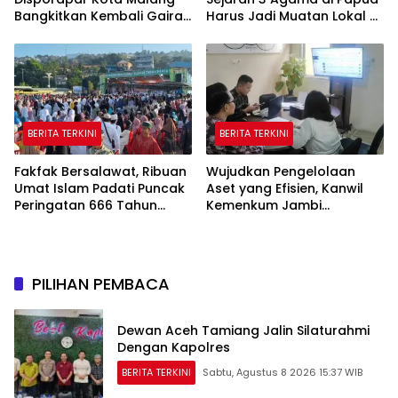
Bangkitkan Kembali Gairah
Harus Jadi Muatan Lokal di
Tinju Profesional
Sekolah
BERITA TERKINI
BERITA TERKINI
Fakfak Bersalawat, Ribuan
Wujudkan Pengelolaan
Umat Islam Padati Puncak
Aset yang Efisien, Kanwil
Peringatan 666 Tahun
Kemenkum Jambi
Islam Masuk Tanah Papua
Laksanakan Lelang BMN
Secara Transparan
PILIHAN PEMBACA
Dewan Aceh Tamiang Jalin Silaturahmi
Dengan Kapolres
BERITA TERKINI
Sabtu, Agustus 8 2026 15:37 WIB