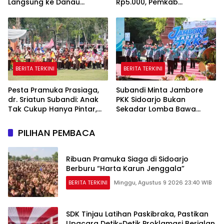
Langsung ke Danau
Rp5.000, Pemkab
Sebetung
Tegaskan Bukan Kegiatan
Pemerintah
BERITA TERKINI
BERITA TERKINI
Pesta Pramuka Prasiaga,
Subandi Minta Jambore
dr. Sriatun Subandi: Anak
PKK Sidoarjo Bukan
Tak Cukup Hanya Pintar,
Sekadar Lomba Bawa
Karakter Baik Harus
Pulang Piala tapi Juga Ilmu
Dibentuk Sejak Dini
untuk Warga
PILIHAN PEMBACA
Ribuan Pramuka Siaga di Sidoarjo
Berburu “Harta Karun Jenggala”
BERITA TERKINI
Minggu, Agustus 9 2026 23:40 WIB
SDK Tinjau Latihan Paskibraka, Pastikan
Upacara Detik-Detik Proklamasi Berjalan