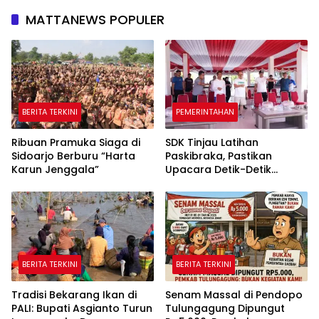
MATTANEWS POPULER
BERITA TERKINI
PEMERINTAHAN
Ribuan Pramuka Siaga di
SDK Tinjau Latihan
Sidoarjo Berburu “Harta
Paskibraka, Pastikan
Karun Jenggala”
Upacara Detik-Detik
Proklamasi Berjalan
Khidmat
BERITA TERKINI
BERITA TERKINI
Tradisi Bekarang Ikan di
Senam Massal di Pendopo
PALI: Bupati Asgianto Turun
Tulungagung Dipungut