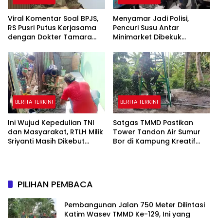
Viral Komentar Soal BPJS,
Menyamar Jadi Polisi,
RS Pusri Putus Kerjasama
Pencuri Susu Antar
dengan Dokter Tamara
Minimarket Dibekuk
dan Akui Rating Menurun
Jatanras Polda Sumsel
BERITA TERKINI
BERITA TERKINI
Ini Wujud Kepedulian TNI
Satgas TMMD Pastikan
dan Masyarakat, RTLH Milik
Tower Tandon Air Sumur
Sriyanti Masih Dikebut
Bor di Kampung Kreatif
Satgas TMMD
Pelangi Bisa Digunakan
PILIHAN PEMBACA
Pembangunan Jalan 750 Meter Dilintasi
Katim Wasev TMMD Ke-129, Ini yang