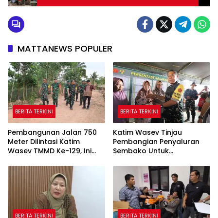
MATTANEWS POPULER
BERITA TERKINI
BERITA TERKINI
Pembangunan Jalan 750
Katim Wasev Tinjau
Meter Dilintasi Katim
Pembangian Penyaluran
Wasev TMMD Ke-129, Ini
Sembako Untuk
yang Disampaikan
Masyarakat
BERITA TERKINI
BERITA TERKINI