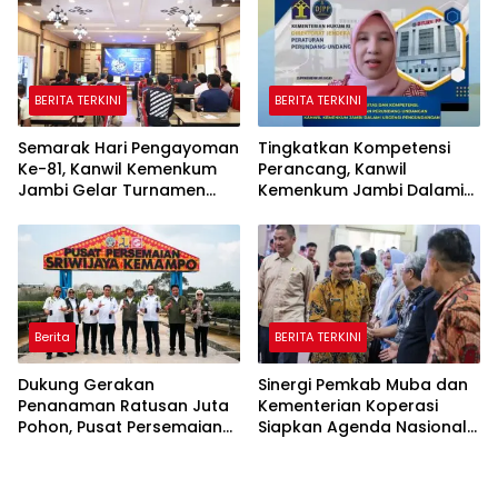
BERITA TERKINI
BERITA TERKINI
Semarak Hari Pengayoman
Tingkatkan Kompetensi
Ke-81, Kanwil Kemenkum
Perancang, Kanwil
Jambi Gelar Turnamen
Kemenkum Jambi Dalami
Domino, Catur, dan E-Sport
Urgensi Pengundangan
Peraturan Perundang-
undangan
Berita
BERITA TERKINI
Dukung Gerakan
Sinergi Pemkab Muba dan
Penanaman Ratusan Juta
Kementerian Koperasi
Pohon, Pusat Persemaian
Siapkan Agenda Nasional
Sriwijaya Kemampo
Hilirisasi Kelapa Sawit
Perkuat Jaringan
Persemaian Nasional*