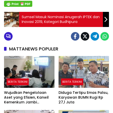
Sumsel Masuk Nominasi Anugerah IPTEK dan
Inovasi 2019, Kategori Budhipura
MATTANEWS POPULER
BERITA TERKINI
BERITA TERKINI
Wujudkan Pengelolaan
Diduga Tertipu Emas Palsu,
Aset yang Efisien, Kanwil
Karyawan BUMN Rugi Rp
Kemenkum Jambi
27,1 Juta
Laksanakan Lelang BMN
Secara Transparan