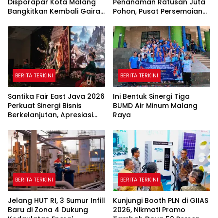
Disporapar Kota Malang
Penanaman Ratusan Juta
Bangkitkan Kembali Gairah
Pohon, Pusat Persemaian
Tinju Profesional
Sriwijaya Kemampo
Perkuat Jaringan
Persemaian Nasional*
BERITA TERKINI
BERITA TERKINI
Santika Fair East Java 2026
Ini Bentuk Sinergi Tiga
Perkuat Sinergi Bisnis
BUMD Air Minum Malang
Berkelanjutan, Apresiasi
Raya
Mitra Korporasi Lewat
Corporate Award
BERITA TERKINI
BERITA TERKINI
Jelang HUT RI, 3 Sumur Infill
Kunjungi Booth PLN di GIIAS
Baru di Zona 4 Dukung
2026, Nikmati Promo