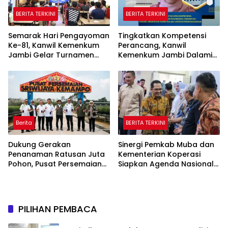
BERITA TERKINI
BERITA TERKINI
Semarak Hari Pengayoman
Tingkatkan Kompetensi
Ke-81, Kanwil Kemenkum
Perancang, Kanwil
Jambi Gelar Turnamen
Kemenkum Jambi Dalami
Domino, Catur, dan E-Sport
Urgensi Pengundangan
Peraturan Perundang-
undangan
Berita
BERITA TERKINI
Dukung Gerakan
Sinergi Pemkab Muba dan
Penanaman Ratusan Juta
Kementerian Koperasi
Pohon, Pusat Persemaian
Siapkan Agenda Nasional
Sriwijaya Kemampo
Hilirisasi Kelapa Sawit
Perkuat Jaringan
Persemaian Nasional*
PILIHAN PEMBACA