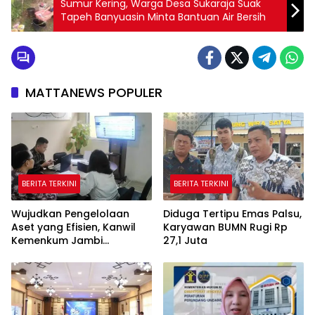
Sumur Kering, Warga Desa Sukaraja Suak
Tapeh Banyuasin Minta Bantuan Air Bersih
MATTANEWS POPULER
BERITA TERKINI
BERITA TERKINI
Wujudkan Pengelolaan
Diduga Tertipu Emas Palsu,
Aset yang Efisien, Kanwil
Karyawan BUMN Rugi Rp
Kemenkum Jambi
27,1 Juta
Laksanakan Lelang BMN
Secara Transparan