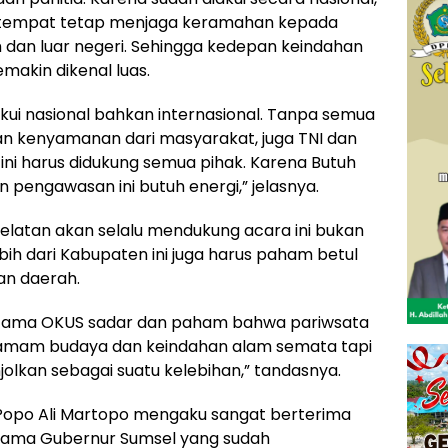
etempat tetap menjaga keramahan kepada
 dan luar negeri. Sehingga kedepan keindahan
akin dikenal luas.
akui nasional bahkan internasional. Tanpa semua
n kenyamanan dari masyarakat, juga TNI dan
 ini harus didukung semua pihak. Karena Butuh
engawasan ini butuh energi,” jelasnya.
elatan akan selalu mendukung acara ini bukan
bih dari Kabupaten ini juga harus paham betul
an daerah.
rutama OKUS sadar dan paham bahwa pariwsata
amam budaya dan keindahan alam semata tapi
lkan sebagai suatu kelebihan,” tandasnya.
 Popo Ali Martopo mengaku sangat berterima
tama Gubernur Sumsel yang sudah