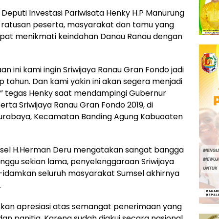
en Deputi Investasi Pariwisata Henky H.P Manurung
 ratusan peserta, masyarakat dan tamu yang
apat menikmati keindahan Danau Ranau dengan
 ini kami ingin Sriwijaya Ranau Gran Fondo jadi
ap tahun. Dan kami yakin ini akan segera menjadi
n,” tegas Henky saat mendampingi Gubernur
ta Sriwijaya Ranau Gran Fondo 2019, di
Surabaya, Kecamatan Banding Agung Kabuoaten
sel H.Herman Deru mengatakan sangat bangga
nggu sekian lama, penyelenggaraan Sriwijaya
-idamkan seluruh masyarakat Sumsel akhirnya
.
pkan apresiasi atas semangat penerimaan yang
n panitia. Karena sudah diakui secara nasional,