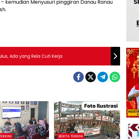
 – kemudian Menyusuri pinggiran Danau Ranau
sh.
lus, Ada yang Rela Cuti Kerja
TERKINI
BERITA TERKINI