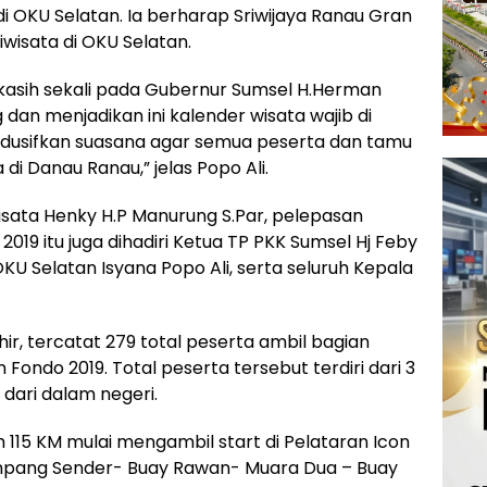
 OKU Selatan. Ia berharap Sriwijaya Ranau Gran
isata di OKU Selatan.
asih sekali pada Gubernur Sumsel H.Herman
an menjadikan ini kalender wisata wajib di
ndusifkan suasana agar semua peserta dan tamu
i Danau Ranau,” jelas Popo Ali.
iwisata Henky H.P Manurung S.Par, pelepasan
019 itu juga dihadiri Ketua TP PKK Sumsel Hj Feby
U Selatan Isyana Popo Ali, serta seluruh Kepala
r, tercatat 279 total peserta ambil bagian
Fondo 2019. Total peserta tersebut terdiri dari 3
 dari dalam negeri.
uh 115 KM mulai mengambil start di Pelataran Icon
impang Sender- Buay Rawan- Muara Dua – Buay