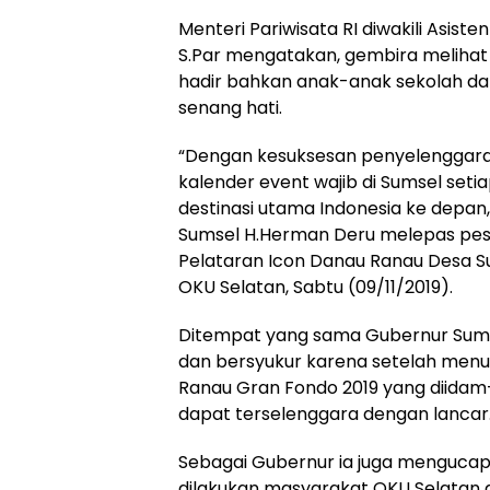
Menteri Pariwisata RI diwakili Asist
S.Par mengatakan, gembira melihat
hadir bahkan anak-anak sekolah d
senang hati.
“Dengan kesuksesan penyelenggaraan
kalender event wajib di Sumsel seti
destinasi utama Indonesia ke depa
Sumsel H.Herman Deru melepas peser
Pelataran Icon Danau Ranau Desa 
OKU Selatan, Sabtu (09/11/2019).
Ditempat yang sama Gubernur Sum
dan bersyukur karena setelah menu
Ranau Gran Fondo 2019 yang diidam
dapat terselenggara dengan lancar
Sebagai Gubernur ia juga menguca
dilakukan masyarakat OKU Selatan da