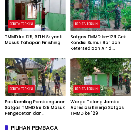
BERITA TERKINI
BERITA TERKINI
TMMD ke 129, RTLH Sriyanti
Satgas TMMD ke-129 Cek
Masuk Tahapan Finishing
Kondisi Sumur Bor dan
Ketersediaan Air di
Kampung Kreatif
BERITA TERKINI
BERITA TERKINI
Pos Kamling Pembangunan
Warga Talang Jambe
Satgas TMMD ke 129 Masuk
Apresiasi Kinerja Satgas
Pengecetan dan
TMMD ke 129
Pembersihan
PILIHAN PEMBACA