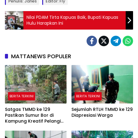
Penulis: Janes
Editor: Fly
Nilai PDAM Tirta Kapuas Baik, Bupati Kapuas
Hulu Harapkan Ini
MATTANEWS POPULER
BERITA TERKINI
BERITA TERKINI
Satgas TMMD ke 129
Sejumlah RTLH TMMD ke 129
Pastikan Sumur Bor di
Diapresiasi Warga
Kampung Kreatif Pelangi
Bisa Digunakan