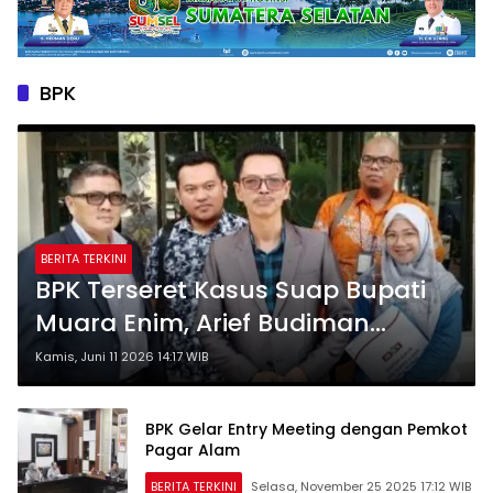
BPK
BERITA TERKINI
BPK Terseret Kasus Suap Bupati
Muara Enim, Arief Budiman
Ungkap Ini Bukan Yang Pertama
Kamis, Juni 11 2026 14:17 WIB
Belasan Auditor Pernah Terjerat
Korupsi
BPK Gelar Entry Meeting dengan Pemkot
Pagar Alam
BERITA TERKINI
Selasa, November 25 2025 17:12 WIB