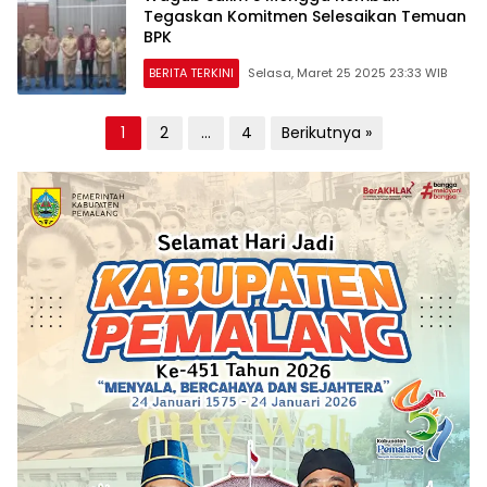
Tegaskan Komitmen Selesaikan Temuan
BPK
BERITA TERKINI
Selasa, Maret 25 2025 23:33 WIB
Paginasi
1
2
…
4
Berikutnya »
pos